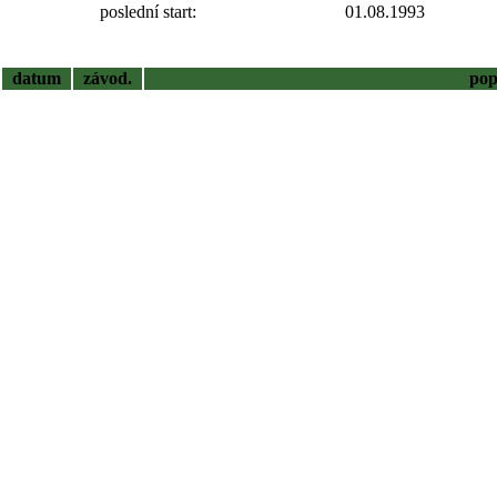
poslední start:
01.08.1993
datum
závod.
pop