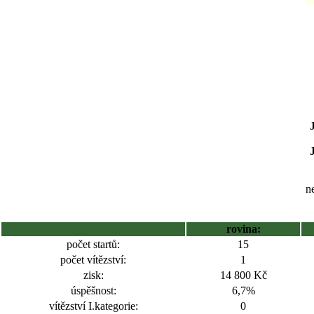
ne
rovina:
počet startů:
15
počet vítězství:
1
zisk:
14 800 Kč
úspěšnost:
6,7%
vítězství I.kategorie:
0