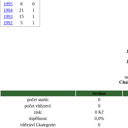
1995
8
0
1994
21
1
1993
15
1
1992
5
1
ne
Chal
rovina:
počet startů:
0
počet vítězství:
0
zisk:
0 Kč
úspěšnost:
0,0%
vítězství I.kategorie:
0