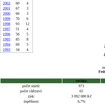
2002
60
4
2001
67
3
2000
66
3
1999
70
6
1998
93
12
1997
51
4
1996
56
5
1995
85
8
1994
69
5
1993
34
4
ne
Fed
rovina:
počet startů:
973
počet vítězství:
65
zisk:
3 092 080 Kč
úspěšnost:
6,7%