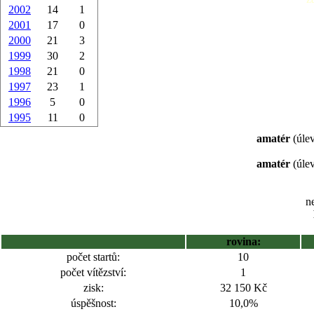
2002
14
1
2001
17
0
2000
21
3
1999
30
2
1998
21
0
1997
23
1
1996
5
0
1995
11
0
amatér
(úlev
amatér
(úlev
ne
rovina:
počet startů:
10
počet vítězství:
1
zisk:
32 150 Kč
úspěšnost:
10,0%