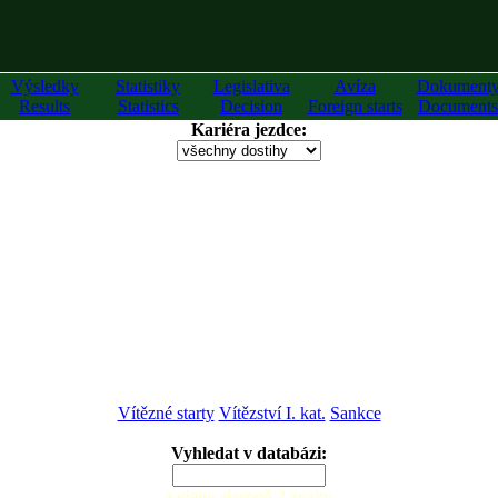
Výsledky
Statistiky
Legislativa
Avíza
Dokument
Results
Statistics
Decision
Foreign starts
Documents
Kariéra jezdce:
Vítězné starty
Vítězství I. kat.
Sankce
Vyhledat v databázi:
zadejte alespoň 2 znaky