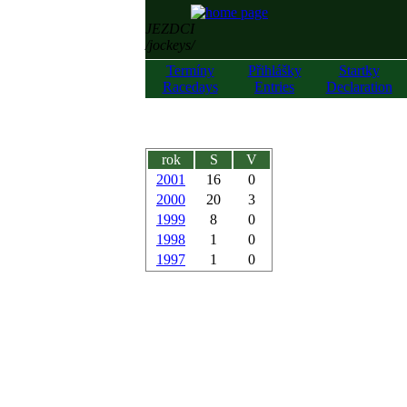
JEZDCI
/jockeys/
Termíny
Přihlášky
Startky
Racedays
Entries
Declaration
rok
S
V
2001
16
0
2000
20
3
1999
8
0
1998
1
0
1997
1
0