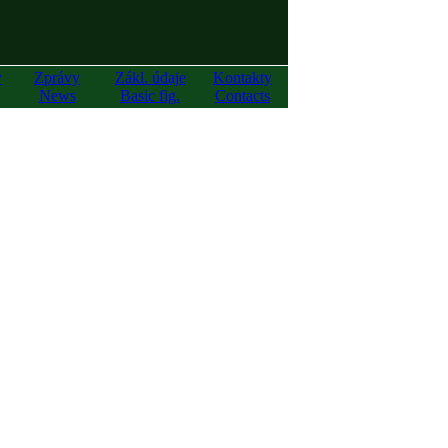
y
Zprávy
Zákl. údaje
Kontakty
News
Basic fig.
Contacts