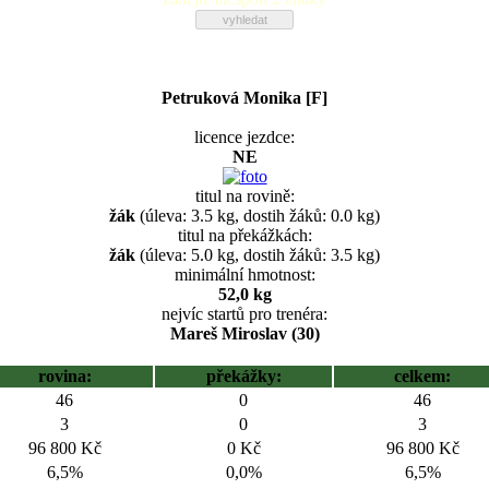
Petruková Monika [F]
licence jezdce:
NE
titul na rovině:
žák
(úleva: 3.5 kg, dostih žáků: 0.0 kg)
titul na překážkách:
žák
(úleva: 5.0 kg, dostih žáků: 3.5 kg)
minimální hmotnost:
52,0 kg
nejvíc startů pro trenéra:
Mareš Miroslav (30)
rovina:
překážky:
celkem:
46
0
46
3
0
3
96 800 Kč
0 Kč
96 800 Kč
6,5%
0,0%
6,5%