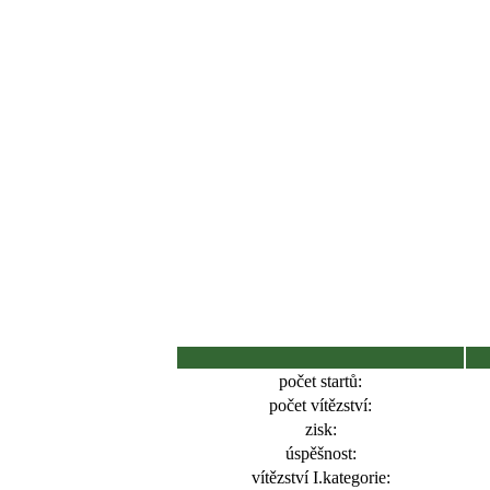
počet startů:
počet vítězství:
zisk:
úspěšnost:
vítězství I.kategorie: