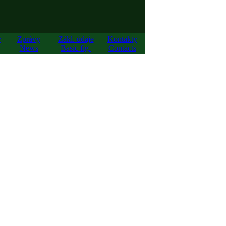
y
Zprávy
Zákl. údaje
Kontakty
News
Basic fig.
Contacts