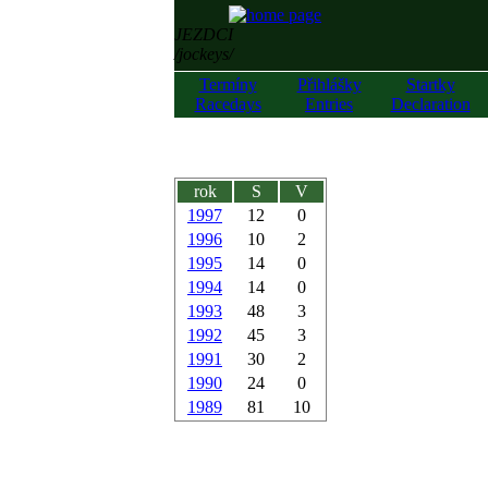
JEZDCI
/jockeys/
Termíny
Přihlášky
Startky
Racedays
Entries
Declaration
rok
S
V
1997
12
0
1996
10
2
1995
14
0
1994
14
0
1993
48
3
1992
45
3
1991
30
2
1990
24
0
1989
81
10