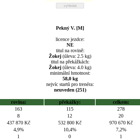
Pekný V. [M]
licence jezdce:
NE
titul na rovině:
Žokej
(úleva: 2.5 kg)
titul na překážkách:
Žokej
(úleva: 4.0 kg)
minimální hmotnost:
58,0 kg
nejvíc startů pro trenéra:
neuveden (251)
rovina:
překážky:
celkem:
163
115
278
8
12
20
437 870 Kč
532 800 Kč
970 670 Kč
4,9%
10,4%
7,2%
1
0
1