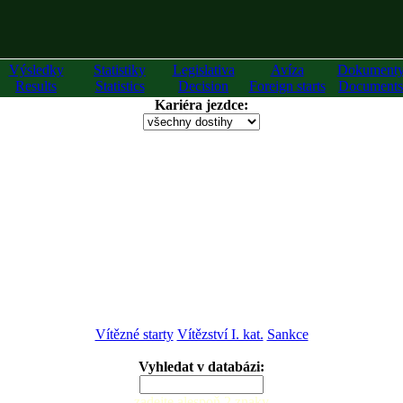
Výsledky
Statistiky
Legislativa
Avíza
Dokument
Results
Statistics
Decision
Foreign starts
Documents
Kariéra jezdce:
Vítězné starty
Vítězství I. kat.
Sankce
Vyhledat v databázi:
zadejte alespoň 2 znaky