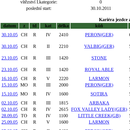
vítězství I.kategorie:
0
poslední start:
30.10.2011
Kariéra jezdce 
datum
z
td
kat
délka
kůň
30.10.05
CH
R
IV
2410
PERON(GER)
30.10.05
CH
R
II
2210
VALBIG(GER)
23.10.05
CH
R
III
1420
STONE
23.10.05
CH
R
III
1420
ROYAL ABLE
16.10.05
CH
R
V
2220
LARMON
15.10.05
MO
R
III
2000
PERON(GER)
15.10.05
MO
R
IV
1600
SOTIRA
02.10.05
CH
R
III
1815
ARBAKA
02.10.05
CH
R
IV
2615
FOX VALLEY LADY(GER)
28.09.05
TO
R
IV
1100
LITTLE CREEK(GB)
25.09.05
CH
R
V
1600
LARMON