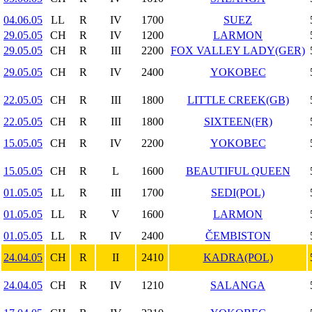
04.06.05
LL
R
IV
1700
SUEZ
29.05.05
CH
R
IV
1200
LARMON
29.05.05
CH
R
III
2200
FOX VALLEY LADY(GER)
29.05.05
CH
R
IV
2400
YOKOBEC
22.05.05
CH
R
III
1800
LITTLE CREEK(GB)
22.05.05
CH
R
III
1800
SIXTEEN(FR)
15.05.05
CH
R
IV
2200
YOKOBEC
15.05.05
CH
R
L
1600
BEAUTIFUL QUEEN
01.05.05
LL
R
III
1700
SEDI(POL)
01.05.05
LL
R
V
1600
LARMON
01.05.05
LL
R
IV
2400
ČEMBISTON
24.04.05
CH
R
II
2410
KADRA(POL)
24.04.05
CH
R
IV
1210
SALANGA