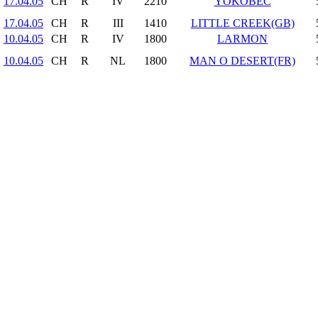
17.04.05
CH
R
IV
2210
YOKOBEC
17.04.05
CH
R
III
1410
LITTLE CREEK(GB)
10.04.05
CH
R
IV
1800
LARMON
10.04.05
CH
R
NL
1800
MAN O DESERT(FR)