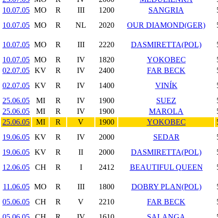
10.07.05
MO
R
III
1200
SANGRIA
10.07.05
MO
R
NL
2020
OUR DIAMOND(GER)
10.07.05
MO
R
III
2220
DASMIRETTA(POL)
10.07.05
MO
R
IV
1820
YOKOBEC
02.07.05
KV
R
IV
2400
FAR BECK
02.07.05
KV
R
IV
1400
VINÍK
25.06.05
MI
R
IV
1900
SUEZ
25.06.05
MI
R
IV
1900
MAROLA
25.06.05
MI
R
V
1900
YOKOBEC
19.06.05
KV
R
IV
2000
SEDAR
19.06.05
KV
R
II
2000
DASMIRETTA(POL)
12.06.05
CH
R
I
2412
BEAUTIFUL QUEEN
11.06.05
MO
R
III
1800
DOBRY PLAN(POL)
05.06.05
CH
R
V
2210
FAR BECK
05.06.05
CH
R
IV
1610
SALANGA