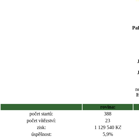
Pal
ne
H
rovina:
počet startů:
388
počet vítězství:
23
zisk:
1 129 540 Kč
úspěšnost:
5,9%