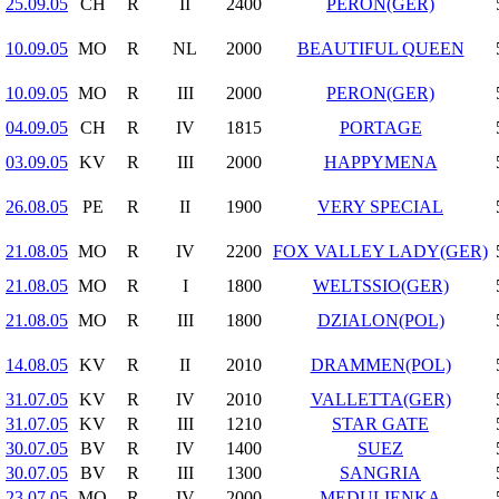
25.09.05
CH
R
II
2400
PERON(GER)
10.09.05
MO
R
NL
2000
BEAUTIFUL QUEEN
10.09.05
MO
R
III
2000
PERON(GER)
04.09.05
CH
R
IV
1815
PORTAGE
03.09.05
KV
R
III
2000
HAPPYMENA
26.08.05
PE
R
II
1900
VERY SPECIAL
21.08.05
MO
R
IV
2200
FOX VALLEY LADY(GER)
21.08.05
MO
R
I
1800
WELTSSIO(GER)
21.08.05
MO
R
III
1800
DZIALON(POL)
14.08.05
KV
R
II
2010
DRAMMEN(POL)
31.07.05
KV
R
IV
2010
VALLETTA(GER)
31.07.05
KV
R
III
1210
STAR GATE
30.07.05
BV
R
IV
1400
SUEZ
30.07.05
BV
R
III
1300
SANGRIA
23.07.05
MO
R
IV
2000
MEDULIENKA