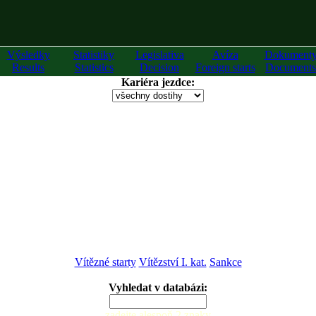
Výsledky
Statistiky
Legislativa
Avíza
Dokument
Results
Statistics
Decision
Foreign starts
Documents
Kariéra jezdce:
Vítězné starty
Vítězství I. kat.
Sankce
Vyhledat v databázi:
zadejte alespoň 2 znaky