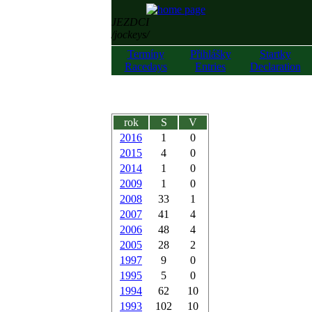
JEZDCI
/jockeys/
Termíny
Přihlášky
Startky
Racedays
Entries
Declaration
rok
S
V
2016
1
0
2015
4
0
2014
1
0
2009
1
0
2008
33
1
2007
41
4
2006
48
4
2005
28
2
1997
9
0
1995
5
0
1994
62
10
1993
102
10