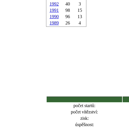
1992
40
3
1991
98
15
1990
96
13
1989
26
4
počet startů:
počet vítězství:
zisk:
úspěšnost: