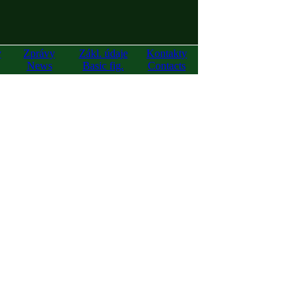
y
Zprávy
Zákl. údaje
Kontakty
News
Basic fig.
Contacts