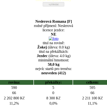
Neslerová Romana [F]
rodné příjmení: Neslerová
licence jezdce:
NE
titul na rovině:
Žokej
(úleva: 0.0 kg)
titul na překážkách:
Jezdec
(úleva: 4.0 kg)
minimální hmotnost:
58,0 kg
nejvíc startů pro trenéra:
neuveden (412)
rovina:
překážky:
celkem:
590
5
595
66
0
66
2 202 800 Kč
8 300 Kč
2 211 100 Kč
11,2%
0,0%
11,1%