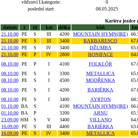
vítězství I.kategorie:
0
poslední start:
08.05.2025
Kariéra jezdce 
datum
z
td
kat
délka
kůň
h
21.10.00
PE
S
III
4200
MOUNTAIN HYMN(IRE)
66.
21.10.00
PE
S
III
3400
BARBARESCO
67.
21.10.00
PE
S
IV
3400
DŽUMBA
65.
21.10.00
PE
P
IV
2800
BONIFACE
64.
08.10.00
PE
P
I
4100
FOLKLÓR
67.
08.10.00
PE
S
I
3300
METALLICA
65.
08.10.00
PE
S
I
4500
MODŘENKA
65.
08.10.00
PE
S
I
4200
BARIÉRKA
67.
08.10.00
PE
S
I
3400
AYRTON
68.
01.10.00
BA
S
4100
MOUNTAIN HYMN(IRE)
66.
01.10.00
BA
P
3200
ARNU
65.
23.09.00
HM
S
V
3400
VILLANO
64.
16.09.00
PE
S
III
4400
BARIÉRKA
63.
16.09.00
PE
S
IV
3400
METALLICA
65.