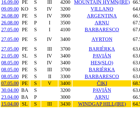
16.09.00
PE
S
III
4200
MOUNTAIN HYMN(IRE)
66.
09.09.00
KO
S
IV
3200
VILLANO
64.
26.08.00
PE
S
IV
3900
ARGENTINA
66.
26.08.00
PE
P
I
3500
ARNU
67.
27.05.00
PE
S
I
4100
BARBARESCO
67.
27.05.00
PE
S
IV
3400
AYRTON
67.
27.05.00
PE
S
III
3700
BARIÉRKA
63.
21.05.00
SL
S
IV
3400
PAVIÁN
63.
08.05.00
PE
S
IV
3400
HES(SLO)
63.
08.05.00
PE
S
III
3700
BARIÉRKA
63.
08.05.00
PE
S
II
3300
BARBARESCO
63.
07.05.00
PE
S
V
3400
ČIKI
68.
30.04.00
BA
S
3200
PAVIÁN
63.
23.04.00
BA
P
3000
ARNU
66.
15.04.00
SL
S
III
3430
WINDGAP HILL(IRE)
64.