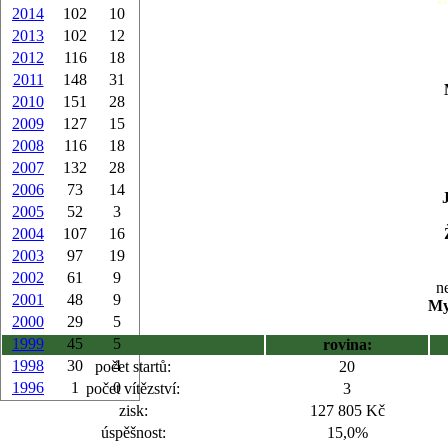
2014
102
10
2013
102
12
2012
116
18
2011
148
31
2010
151
28
2009
127
15
2008
116
18
2007
132
28
2006
73
14
2005
52
3
2004
107
16
2003
97
19
2002
61
9
ne
2001
48
9
My
2000
29
5
1999
45
5
rovina:
1998
30
4
počet startů:
20
1996
1
0
počet vítězství:
3
zisk:
127 805 Kč
úspěšnost:
15,0%