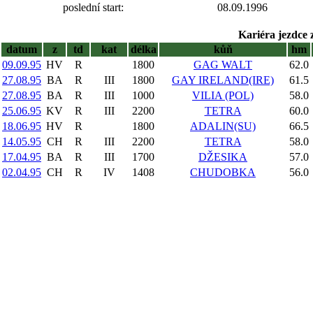
poslední start:
08.09.1996
Kariéra jezdce 
datum
z
td
kat
délka
kůň
hm
09.09.95
HV
R
1800
GAG WALT
62.0
27.08.95
BA
R
III
1800
GAY IRELAND(IRE)
61.5
27.08.95
BA
R
III
1000
VILIA (POL)
58.0
25.06.95
KV
R
III
2200
TETRA
60.0
18.06.95
HV
R
1800
ADALIN(SU)
66.5
14.05.95
CH
R
III
2200
TETRA
58.0
17.04.95
BA
R
III
1700
DŽESIKA
57.0
02.04.95
CH
R
IV
1408
CHUDOBKA
56.0