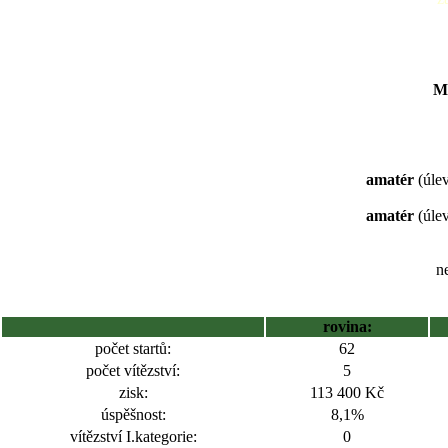
Me
amatér
(úlev
amatér
(úlev
ne
rovina:
počet startů:
62
počet vítězství:
5
zisk:
113 400 Kč
úspěšnost:
8,1%
vítězství I.kategorie:
0