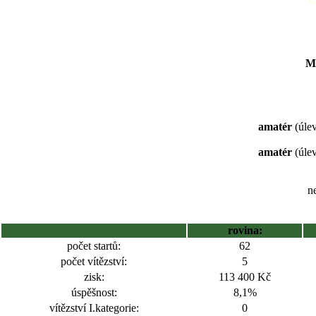
Me
amatér
(úlev
amatér
(úlev
ne
rovina:
počet startů:
62
počet vítězství:
5
zisk:
113 400 Kč
úspěšnost:
8,1%
vítězství I.kategorie:
0