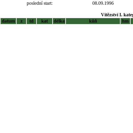
poslední start:
08.09.1996
Vítězství I. kat
datum
z
td
kat
délka
kůň
hm