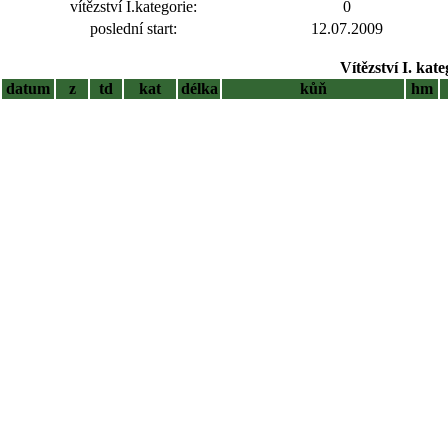
vítězství I.kategorie:
0
poslední start:
12.07.2009
Vítězství I. kat
datum
z
td
kat
délka
kůň
hm