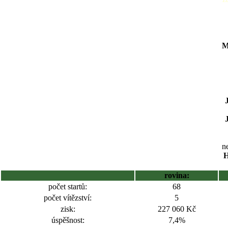
M
ne
H
rovina:
počet startů:
68
počet vítězství:
5
zisk:
227 060 Kč
úspěšnost:
7,4%