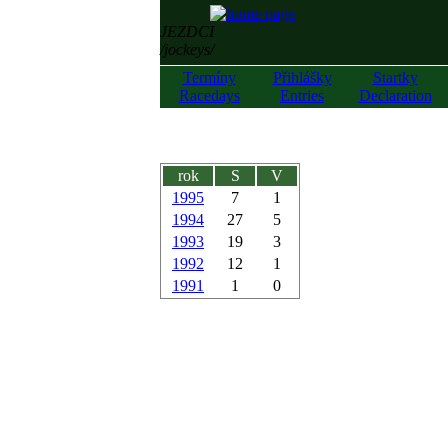
JEZDCI
/jockeys/
Termíny
Přihlášky
Startky
Racedays
Entries
Declaration
rok
S
V
1995
7
1
1994
27
5
1993
19
3
1992
12
1
1991
1
0