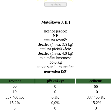
Matošková J. [F]
licence jezdce:
NE
titul na rovině:
Jezdec
(úleva: 2.5 kg)
titul na překážkách:
Jezdec
(úleva: 4.0 kg)
minimální hmotnost:
56,0 kg
nejvíc startů pro trenéra:
neuveden (59)
rovina:
překážky:
celkem:
66
0
66
10
0
10
337 460 Kč
0 Kč
337 460 Kč
15,2%
0,0%
15,2%
3
0
3