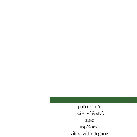
počet startů:
počet vítězství:
zisk:
úspěšnost:
vítězství I.kategorie: