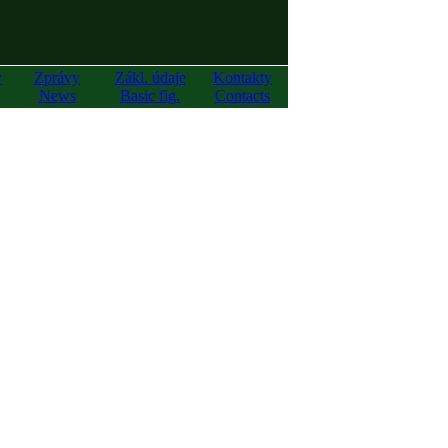
y
Zprávy
Zákl. údaje
Kontakty
News
Basic fig.
Contacts