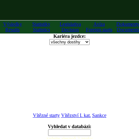
Výsledky
Statistiky
Legislativa
Avíza
Dokument
Results
Statistics
Decision
Foreign starts
Documents
Kariéra jezdce:
Vítězné starty
Vítězství I. kat.
Sankce
Vyhledat v databázi:
zadejte alespoň 2 znaky