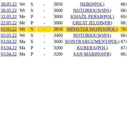
28.05.22
Wr
S
-
3850
NEBO(POL)
68.
28.05.22
Wr
S
-
3600
NOTORIOUS(SPA)
68.
22.05.22
Me
P
-
3000
KSIAŽE PERSJI(POL)
69.
22.05.22
Me
P
-
3000
GREAT JELOIS(FR)
68.
03.05.22
Wr
S
-
3850
MINISTER WOJNY(POL)
70.
03.05.22
Wr
S
-
3400
NOTORIOUS(SPA)
68.
03.04.22
Ma
S
-
3600
KONTRARGUMENT(POL)
67.
03.04.22
Ma
P
-
3200
KUBERA(POL)
67.
03.04.22
Ma
P
-
3200
SAN MARINO(FR)
69.