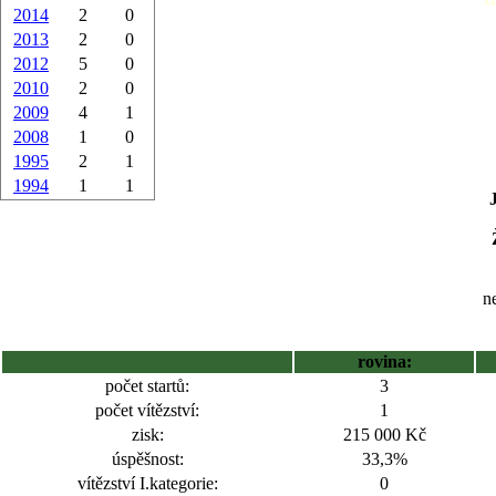
2014
2
0
2013
2
0
2012
5
0
2010
2
0
2009
4
1
2008
1
0
1995
2
1
1994
1
1
ne
rovina:
počet startů:
3
počet vítězství:
1
zisk:
215 000 Kč
úspěšnost:
33,3%
vítězství I.kategorie:
0