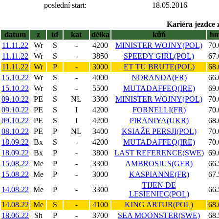
poslední start:
18.05.2016
Kariéra jezdce 
datum
z
td
kat
délka
kůň
h
11.11.22
Wr
S
-
4200
MINISTER WOJNY(POL)
70.
11.11.22
Wr
S
-
3850
SPEEDY GIRL(POL)
67.
11.11.22
Wr
P
-
3000
ET TU BRUTE(POL)
68.
15.10.22
Wr
S
-
4000
NORANDA(FR)
66.
15.10.22
Wr
S
-
5500
MUTADAFFEQ(IRE)
69.
09.10.22
PE
S
NL
3300
MINISTER WOJNY(POL)
70.
09.10.22
PE
S
I
4200
FORNELLI(FR)
70.
09.10.22
PE
S
I
4200
PIRANIYA(UKR)
68.
08.10.22
PE
P
NL
3400
KSIAŽE PERSJI(POL)
70.
18.09.22
Bx
S
-
4200
MUTADAFFEQ(IRE)
70.
18.09.22
Bx
P
-
3800
LAST REFERENCE(SWE)
69.
15.08.22
Me
P
-
3300
AMBROSIUS(GER)
66.
15.08.22
Me
P
-
3000
KASPIANNE(FR)
67.
TIJEN DE
14.08.22
Me
P
-
3300
66.
LESIENIEC(POL)
14.08.22
Me
S
-
4100
KING ARTUR(POL)
68.
18.06.22
Sh
P
-
3700
SEA MOONSTER(SWE)
68.