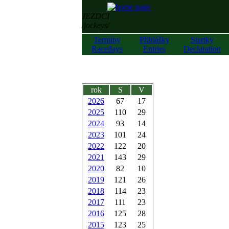
JEZDCI
/jockeys/
Termíny
Přihlášky
Startky
Racedays
Entries
Declaration
rok
S
V
2026
67
17
2025
110
29
2024
93
14
2023
101
24
2022
122
20
2021
143
29
2020
82
10
2019
121
26
2018
114
23
2017
111
23
2016
125
28
2015
123
25