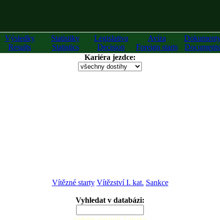
Výsledky
Statistiky
Legislativa
Avíza
Dokument
Results
Statistics
Decision
Foreign starts
Documents
Kariéra jezdce:
Vítězné starty
Vítězství I. kat.
Sankce
Vyhledat v databázi:
zadejte alespoň 2 znaky