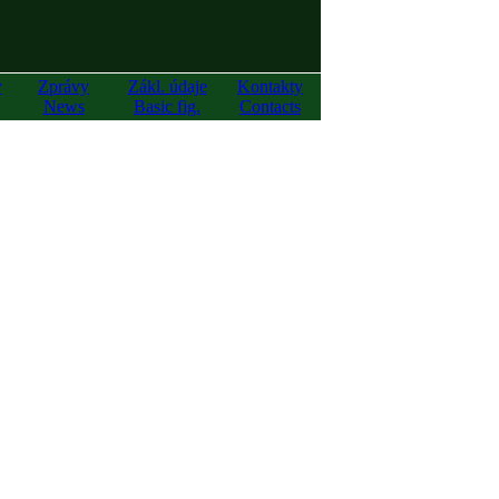
y
Zprávy
Zákl. údaje
Kontakty
News
Basic fig.
Contacts