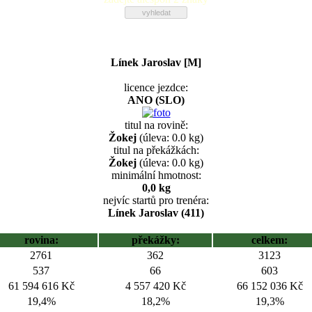
Línek Jaroslav [M]
licence jezdce:
ANO (SLO)
titul na rovině:
Žokej
(úleva: 0.0 kg)
titul na překážkách:
Žokej
(úleva: 0.0 kg)
minimální hmotnost:
0,0 kg
nejvíc startů pro trenéra:
Línek Jaroslav (411)
rovina:
překážky:
celkem:
2761
362
3123
537
66
603
61 594 616 Kč
4 557 420 Kč
66 152 036 Kč
19,4%
18,2%
19,3%