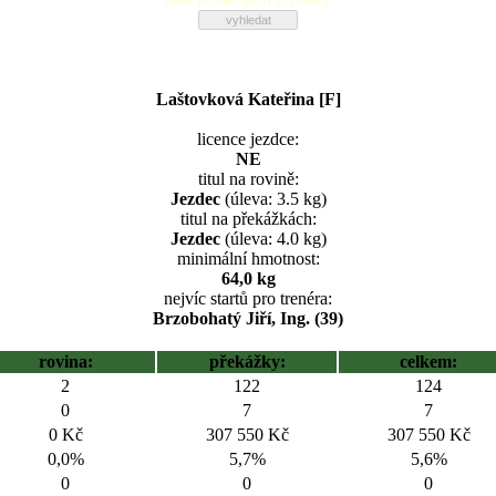
Laštovková Kateřina [F]
licence jezdce:
NE
titul na rovině:
Jezdec
(úleva: 3.5 kg)
titul na překážkách:
Jezdec
(úleva: 4.0 kg)
minimální hmotnost:
64,0 kg
nejvíc startů pro trenéra:
Brzobohatý Jiří, Ing. (39)
rovina:
překážky:
celkem:
2
122
124
0
7
7
0 Kč
307 550 Kč
307 550 Kč
0,0%
5,7%
5,6%
0
0
0