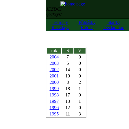
JEZDCI
/jockeys/
Termíny
Přihlášky
Startky
Racedays
Entries
Declaration
rok
S
V
2004
7
0
2003
5
0
2002
14
0
2001
19
0
2000
8
2
1999
18
1
1998
17
0
1997
13
1
1996
12
0
1995
11
3