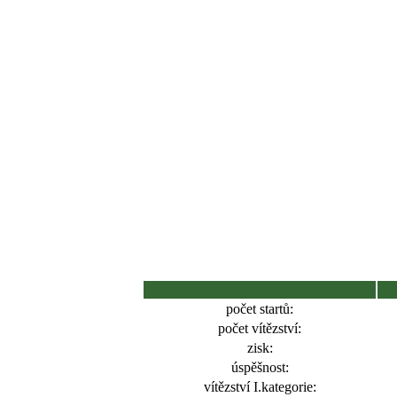
počet startů:
počet vítězství:
zisk:
úspěšnost:
vítězství I.kategorie: