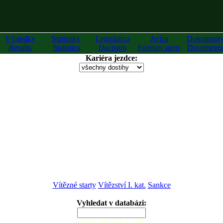
Výsledky
Statistiky
Legislativa
Avíza
Dokument
Results
Statistics
Decision
Foreign starts
Documents
Kariéra jezdce:
Vítězné starty
Vítězství I. kat.
Sankce
Vyhledat v databázi:
zadejte alespoň 2 znaky