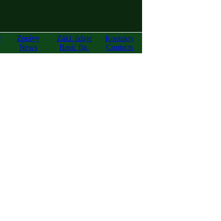
y
Zprávy
Zákl. údaje
Kontakty
News
Basic fig.
Contacts