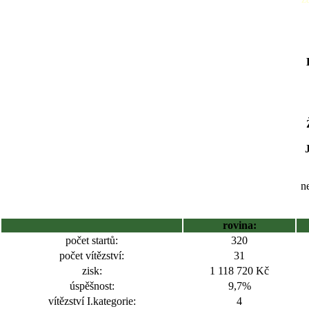
ne
rovina:
počet startů:
320
počet vítězství:
31
zisk:
1 118 720 Kč
úspěšnost:
9,7%
vítězství I.kategorie:
4