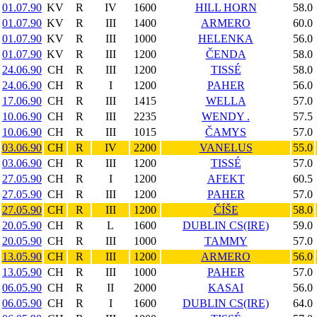
01.07.90
KV
R
IV
1600
HILL HORN
58.0
01.07.90
KV
R
III
1400
ARMERO
60.0
01.07.90
KV
R
III
1000
HELENKA
56.0
01.07.90
KV
R
III
1200
ČENDA
58.0
24.06.90
CH
R
III
1200
TISSÉ
58.0
24.06.90
CH
R
I
1200
PAHER
56.0
17.06.90
CH
R
III
1415
WELLA
57.0
10.06.90
CH
R
III
2235
WENDY .
57.5
10.06.90
CH
R
III
1015
ČAMYS
57.0
03.06.90
CH
R
IV
2200
VANELUS
55.0
03.06.90
CH
R
III
1200
TISSÉ
57.0
27.05.90
CH
R
I
1200
AFEKT
60.5
27.05.90
CH
R
III
1200
PAHER
57.0
27.05.90
CH
R
III
1200
ČÍŠE
58.0
20.05.90
CH
R
L
1600
DUBLIN CS(IRE)
59.0
20.05.90
CH
R
III
1000
TAMMY
57.0
13.05.90
CH
R
III
1200
ARMERO
56.0
13.05.90
CH
R
III
1000
PAHER
57.0
06.05.90
CH
R
II
2000
KASAI
56.0
06.05.90
CH
R
I
1600
DUBLIN CS(IRE)
64.0