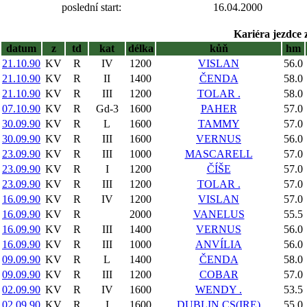
poslední start:
16.04.2000
Kariéra jezdce 
datum
z
td
kat
délka
kůň
hm
21.10.90
KV
R
IV
1200
VISLAN
56.0
21.10.90
KV
R
II
1400
ČENDA
58.0
21.10.90
KV
R
III
1200
TOLAR .
58.0
07.10.90
KV
R
Gd-3
1600
PAHER
57.0
30.09.90
KV
R
L
1600
TAMMY
57.0
30.09.90
KV
R
III
1600
VERNUS
56.0
23.09.90
KV
R
III
1000
MASCARELL
57.0
23.09.90
KV
R
I
1200
ČÍŠE
57.0
23.09.90
KV
R
III
1200
TOLAR .
57.0
16.09.90
KV
R
IV
1200
VISLAN
57.0
16.09.90
KV
R
2000
VANELUS
55.5
16.09.90
KV
R
III
1400
VERNUS
56.0
16.09.90
KV
R
III
1000
ANVÍLIA
56.0
09.09.90
KV
R
L
1400
ČENDA
58.0
09.09.90
KV
R
III
1200
COBAR
57.0
02.09.90
KV
R
IV
1600
WENDY .
53.5
02.09.90
KV
R
I
1600
DUBLIN CS(IRE)
55.0