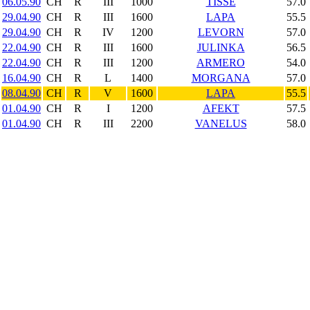
06.05.90
CH
R
III
1000
TISSÉ
57.0
29.04.90
CH
R
III
1600
LAPA
55.5
29.04.90
CH
R
IV
1200
LEVORN
57.0
22.04.90
CH
R
III
1600
JULINKA
56.5
22.04.90
CH
R
III
1200
ARMERO
54.0
16.04.90
CH
R
L
1400
MORGANA
57.0
08.04.90
CH
R
V
1600
LAPA
55.5
01.04.90
CH
R
I
1200
AFEKT
57.5
01.04.90
CH
R
III
2200
VANELUS
58.0