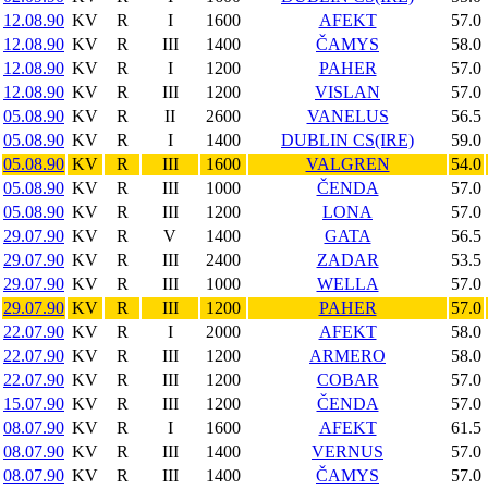
12.08.90
KV
R
I
1600
AFEKT
57.0
12.08.90
KV
R
III
1400
ČAMYS
58.0
12.08.90
KV
R
I
1200
PAHER
57.0
12.08.90
KV
R
III
1200
VISLAN
57.0
05.08.90
KV
R
II
2600
VANELUS
56.5
05.08.90
KV
R
I
1400
DUBLIN CS(IRE)
59.0
05.08.90
KV
R
III
1600
VALGREN
54.0
05.08.90
KV
R
III
1000
ČENDA
57.0
05.08.90
KV
R
III
1200
LONA
57.0
29.07.90
KV
R
V
1400
GATA
56.5
29.07.90
KV
R
III
2400
ZADAR
53.5
29.07.90
KV
R
III
1000
WELLA
57.0
29.07.90
KV
R
III
1200
PAHER
57.0
22.07.90
KV
R
I
2000
AFEKT
58.0
22.07.90
KV
R
III
1200
ARMERO
58.0
22.07.90
KV
R
III
1200
COBAR
57.0
15.07.90
KV
R
III
1200
ČENDA
57.0
08.07.90
KV
R
I
1600
AFEKT
61.5
08.07.90
KV
R
III
1400
VERNUS
57.0
08.07.90
KV
R
III
1400
ČAMYS
57.0