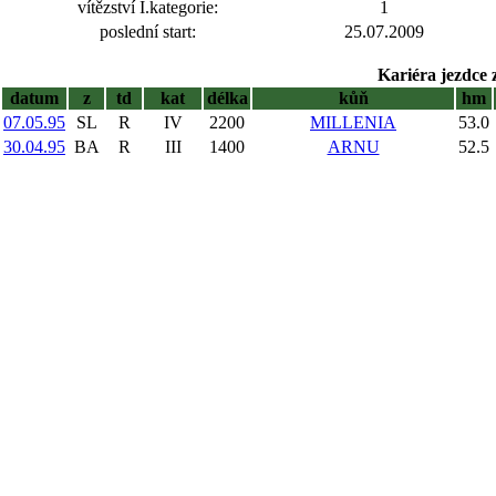
vítězství I.kategorie:
1
poslední start:
25.07.2009
Kariéra jezdce 
datum
z
td
kat
délka
kůň
hm
07.05.95
SL
R
IV
2200
MILLENIA
53.0
30.04.95
BA
R
III
1400
ARNU
52.5