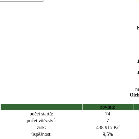
K
ne
Oleh
rovina:
počet startů:
74
počet vítězství:
7
zisk:
438 915 Kč
úspěšnost:
9,5%