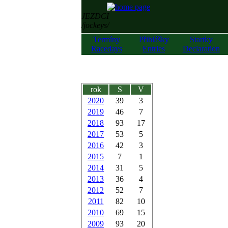
JEZDCI
/jockeys/
Termíny
Přihlášky
Startky
Racedays
Entries
Declaration
rok
S
V
2020
39
3
2019
46
7
2018
93
17
2017
53
5
2016
42
3
2015
7
1
2014
31
5
2013
36
4
2012
52
7
2011
82
10
2010
69
15
2009
93
20