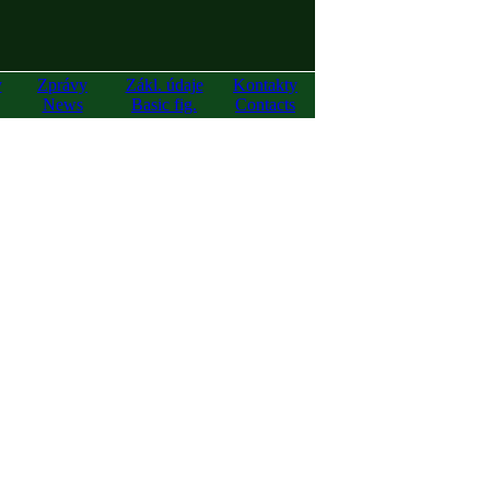
y
Zprávy
Zákl. údaje
Kontakty
News
Basic fig.
Contacts