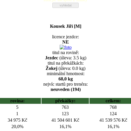
Kousek Jiří [M]
licence jezdce:
NE
titul na rovině:
Jezdec
(úleva: 3.5 kg)
titul na překážkách:
Žokej
(úleva: 0.0 kg)
minimální hmotnost:
68,0 kg
nejvíc startů pro trenéra:
neuveden (194)
rovina:
překážky:
celkem:
5
763
768
1
123
124
34 975 Kč
41 504 601 Kč
41 539 576 Kč
20,0%
16,1%
16,1%