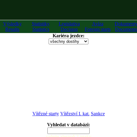
Výsledky
Statistiky
Legislativa
Avíza
Dokument
Results
Statistics
Decision
Foreign starts
Documents
Kariéra jezdce:
Vítězné starty
Vítězství I. kat.
Sankce
Vyhledat v databázi:
zadejte alespoň 2 znaky