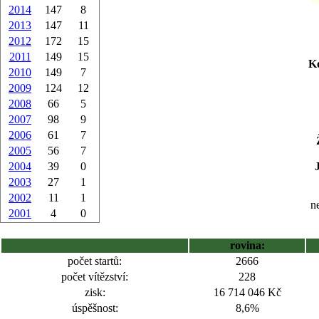
2014
147
8
2013
147
11
2012
172
15
2011
149
15
Ko
2010
149
7
2009
124
12
2008
66
5
2007
98
9
2006
61
7
2005
56
7
2004
39
0
2003
27
1
2002
11
1
ne
2001
4
0
rovina:
počet startů:
2666
počet vítězství:
228
zisk:
16 714 046 Kč
úspěšnost:
8,6%