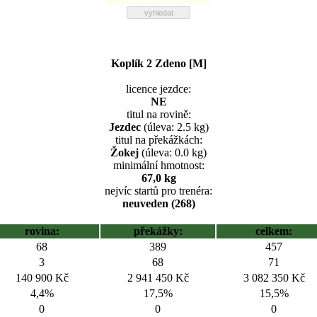
Koplík 2 Zdeno [M]
licence jezdce:
NE
titul na rovině:
Jezdec
(úleva: 2.5 kg)
titul na překážkách:
Žokej
(úleva: 0.0 kg)
minimální hmotnost:
67,0 kg
nejvíc startů pro trenéra:
neuveden (268)
rovina:
překážky:
celkem:
68
389
457
3
68
71
140 900 Kč
2 941 450 Kč
3 082 350 Kč
4,4%
17,5%
15,5%
0
0
0