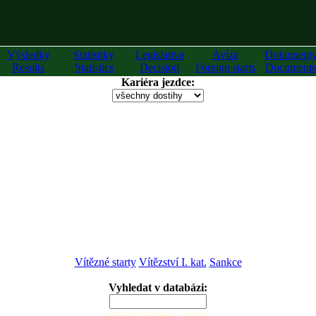
Výsledky
Statistiky
Legislativa
Avíza
Dokument
Results
Statistics
Decision
Foreign starts
Documents
Kariéra jezdce:
Vítězné starty
Vítězství I. kat.
Sankce
Vyhledat v databázi:
zadejte alespoň 2 znaky