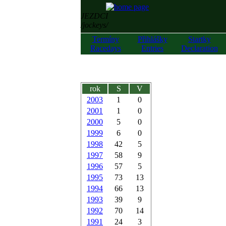
JEZDCI
/jockeys/
Termíny
Přihlášky
Startky
Racedays
Entries
Declaration
rok
S
V
2003
1
0
2001
1
0
2000
5
0
1999
6
0
1998
42
5
1997
58
9
1996
57
5
1995
73
13
1994
66
13
1993
39
9
1992
70
14
1991
24
3