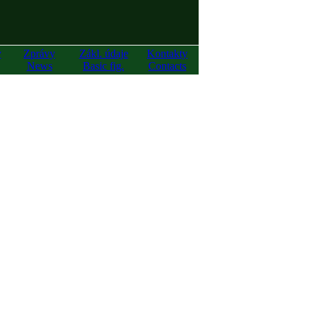
y
Zprávy
Zákl. údaje
Kontakty
News
Basic fig.
Contacts