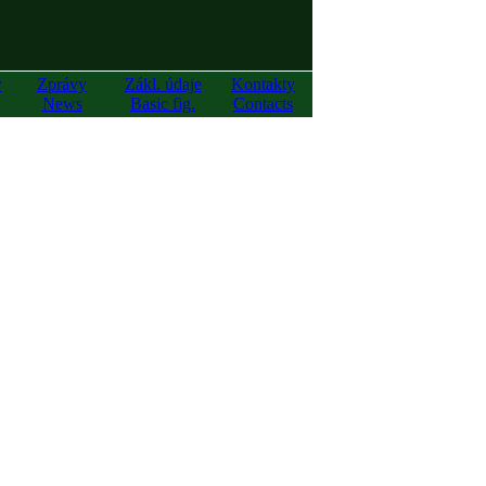
y
Zprávy
Zákl. údaje
Kontakty
News
Basic fig.
Contacts