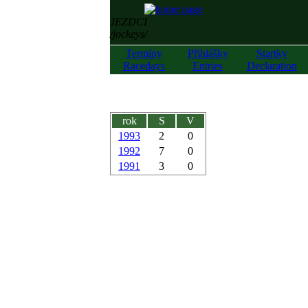
JEZDCI
/jockeys/
Termíny
Přihlášky
Startky
Racedays
Entries
Declaration
rok
S
V
1993
2
0
1992
7
0
1991
3
0