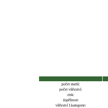
počet startů:
počet vítězství:
zisk:
úspěšnost:
vítězství I.kategorie: