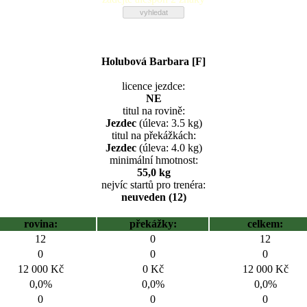
Holubová Barbara [F]
licence jezdce:
NE
titul na rovině:
Jezdec
(úleva: 3.5 kg)
titul na překážkách:
Jezdec
(úleva: 4.0 kg)
minimální hmotnost:
55,0 kg
nejvíc startů pro trenéra:
neuveden (12)
rovina:
překážky:
celkem:
12
0
12
0
0
0
12 000 Kč
0 Kč
12 000 Kč
0,0%
0,0%
0,0%
0
0
0