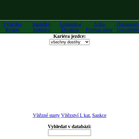
Výsledky
Statistiky
Legislativa
Avíza
Dokument
Results
Statistics
Decision
Foreign starts
Documents
Kariéra jezdce:
Vítězné starty
Vítězství I. kat.
Sankce
Vyhledat v databázi:
zadejte alespoň 2 znaky