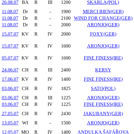
26.08.07
BA
R
III
1200
SKARLA(POL)
11.08.07
Dr
R
-
1900
MERCI BIEN(GER)
11.08.07
Dr
R
-
2100
WIND FOR CHANGE(GER)
11.08.07
Dr
R
-
2000
ARONJO(GER)
15.07.07
KV
R
IV
2000
FOXY(GER)
15.07.07
KV
R
IV
1600
ARONJO(GER)
05.07.07
KV
R
IV
1600
FINE FINESS(IRE)
24.06.07
CH
R
III
2400
KERSY
17.06.07
KV
R
IV
1400
FINE FINESS(IRE)
03.06.07
CH
R
IV
1825
SATO(POL)
03.06.07
CH
R
III
1225
ARONJO(GER)
03.06.07
CH
R
IV
1225
FINE FINESS(IRE)
27.05.07
CH
R
IV
2430
JAKUBANY(GER)
13.05.07
Wf
R
-
1500
ARONJO(GER)
12.05.07
MO
R
IV
1400
ANDULKA ŠAFÁŘOVA