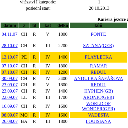
vítězství I.kategorie:
1
poslední start:
20.10.2013
Kariéra jezdce 
datum
z
td
kat
délka
kůň
04.11.07
CH
R
V
1800
PONTE
28.10.07
CH
R
III
2200
SATANA(GER)
13.10.07
PE
R
IV
1400
PLAYLETKA
07.10.07
CH
R
IV
1800
RAMAR
07.10.07
CH
R
IV
1200
REDUL
30.09.07
CH
R
IV
2400
ANDULKA ŠAFÁŘOVA
23.09.07
CH
R
V
1800
REDUL
23.09.07
CH
R
IV
1400
HYPHEN(GB)
22.09.07
LL
R
III
1700
ARONJO(GER)
WORLD OF
16.09.07
CH
R
IV
1600
WONDER(GER)
08.09.07
MO
R
IV
1600
VADESTA
26.08.07
BA
R
III
1800
LOUISIANA