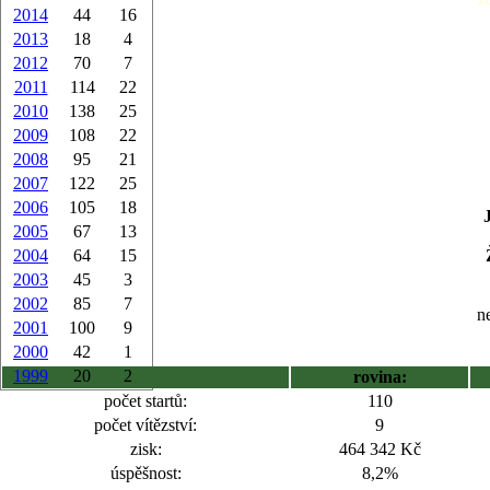
2014
44
16
2013
18
4
2012
70
7
2011
114
22
2010
138
25
2009
108
22
2008
95
21
2007
122
25
2006
105
18
2005
67
13
2004
64
15
2003
45
3
2002
85
7
ne
2001
100
9
2000
42
1
1999
20
2
rovina:
počet startů:
110
počet vítězství:
9
zisk:
464 342 Kč
úspěšnost:
8,2%