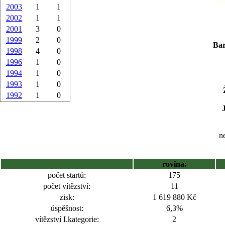
2003
1
1
2002
1
1
2001
3
0
1999
2
0
Bar
1998
4
0
1996
1
0
1994
1
0
1993
1
0
1992
1
0
ne
rovina:
počet startů:
175
počet vítězství:
11
zisk:
1 619 880 Kč
úspěšnost:
6,3%
vítězství I.kategorie:
2