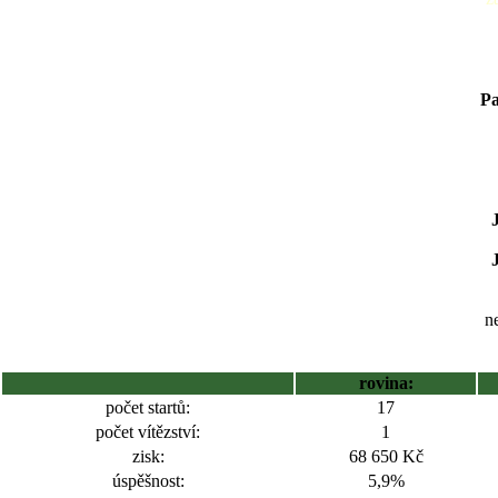
Pa
ne
rovina:
počet startů:
17
počet vítězství:
1
zisk:
68 650 Kč
úspěšnost:
5,9%