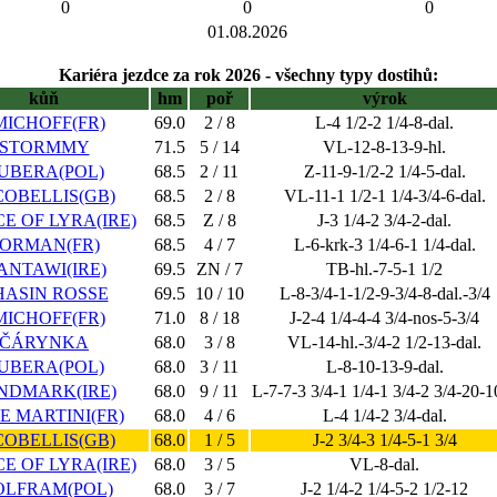
0
0
0
01.08.2026
Kariéra jezdce za rok 2026 - všechny typy dostihů:
kůň
hm
poř
výrok
MICHOFF(FR)
69.0
2 / 8
L-4 1/2-2 1/4-8-dal.
STORMMY
71.5
5 / 14
VL-12-8-13-9-hl.
UBERA(POL)
68.5
2 / 11
Z-11-9-1/2-2 1/4-5-dal.
COBELLIS(GB)
68.5
2 / 8
VL-11-1 1/2-1 1/4-3/4-6-dal.
CE OF LYRA(IRE)
68.5
Z / 8
J-3 1/4-2 3/4-2-dal.
ORMAN(FR)
68.5
4 / 7
L-6-krk-3 1/4-6-1 1/4-dal.
ANTAWI(IRE)
69.5
ZN / 7
TB-hl.-7-5-1 1/2
HASIN ROSSE
69.5
10 / 10
L-8-3/4-1-1/2-9-3/4-8-dal.-3/4
MICHOFF(FR)
71.0
8 / 18
J-2-4 1/4-4-4 3/4-nos-5-3/4
ČÁRYNKA
68.0
3 / 8
VL-14-hl.-3/4-2 1/2-13-dal.
UBERA(POL)
68.0
3 / 11
L-8-10-13-9-dal.
NDMARK(IRE)
68.0
9 / 11
L-7-7-3 3/4-1 1/4-1 3/4-2 3/4-20-1
E MARTINI(FR)
68.0
4 / 6
L-4 1/4-2 3/4-dal.
COBELLIS(GB)
68.0
1 / 5
J-2 3/4-3 1/4-5-1 3/4
CE OF LYRA(IRE)
68.0
3 / 5
VL-8-dal.
LFRAM(POL)
68.0
3 / 7
J-2 1/4-2 1/4-5-2 1/2-12