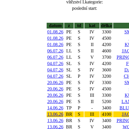
vítězství I.kategorie:
poslední start:
datum
z
td
kat
délka
01.08.26
PE
S
IV
3300
S
01.08.26
PE
S
IV
4500
01.08.26
PE
S
II
4200
K
06.07.26
LL
S
II
4600
JA
06.07.26
LL
S
V
3700
PRIN
04.07.26
SL
S
IV
4200
F
04.07.26
SL
S
IV
3600
D
04.07.26
SL
P
IV
3200
C
20.06.26
PE
S
IV
3300
S
20.06.26
PE
S
IV
4500
20.06.26
PE
S
III
3300
K
20.06.26
PE
S
II
5200
LA
14.06.26
TP
P
-
3400
BLU
13.06.26
BR
S
III
4100
JA
13.06.26
BR
S
IV
3400
PRIN
13.06.26
BR
S
V
3400
WO