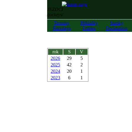
JEZDCI
/jockeys/
Termíny
Přihlášky
Startky
Racedays
Entries
Declaration
rok
S
V
2026
29
5
2025
42
2
2024
20
1
2023
6
1