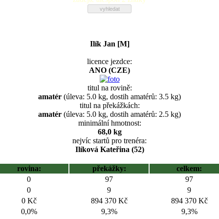
Ilík Jan [M]
licence jezdce:
ANO (CZE)
titul na rovině:
amatér
(úleva: 5.0 kg, dostih amatérů: 3.5 kg)
titul na překážkách:
amatér
(úleva: 5.0 kg, dostih amatérů: 2.5 kg)
minimální hmotnost:
68,0 kg
nejvíc startů pro trenéra:
Ilíková Kateřina (52)
rovina:
překážky:
celkem:
0
97
97
0
9
9
0 Kč
894 370 Kč
894 370 Kč
0,0%
9,3%
9,3%