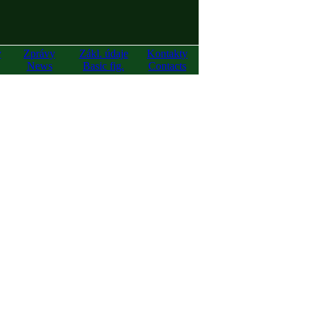
y
Zprávy
Zákl. údaje
Kontakty
News
Basic fig.
Contacts