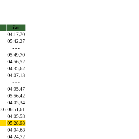
čas
04:17,70
05:42,27
- - -
05:49,70
04:56,52
04:35,62
04:07,13
- - -
04:05,47
05:56,42
04:05,34
0-6
06:51,61
04:05,58
05:28,98
04:04,68
04:24,72