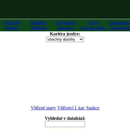
Výsledky
Statistiky
Legislativa
Avíza
Dokument
Results
Statistics
Decision
Foreign starts
Documents
Kariéra jezdce:
Vítězné starty
Vítězství I. kat.
Sankce
Vyhledat v databázi:
zadejte alespoň 2 znaky