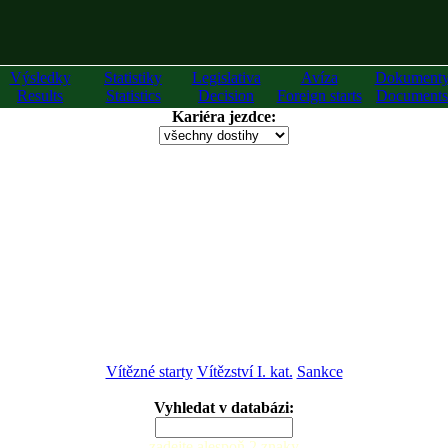
Výsledky
Statistiky
Legislativa
Avíza
Dokument
Results
Statistics
Decision
Foreign starts
Documents
Kariéra jezdce:
Vítězné starty
Vítězství I. kat.
Sankce
Vyhledat v databázi:
zadejte alespoň 2 znaky