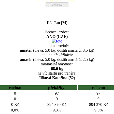
Ilík Jan [M]
licence jezdce:
ANO (CZE)
titul na rovině:
amatér
(úleva: 5.0 kg, dostih amatérů: 3.5 kg)
titul na překážkách:
amatér
(úleva: 5.0 kg, dostih amatérů: 2.5 kg)
minimální hmotnost:
68,0 kg
nejvíc startů pro trenéra:
Ilíková Kateřina (52)
rovina:
překážky:
celkem:
0
97
97
0
9
9
0 Kč
894 370 Kč
894 370 Kč
0,0%
9,3%
9,3%