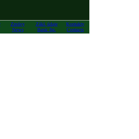
y
Zprávy
Zákl. údaje
Kontakty
News
Basic fig.
Contacts