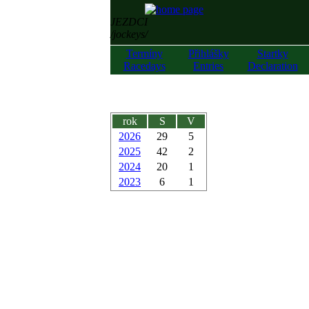
JEZDCI
/jockeys/
Termíny
Přihlášky
Startky
Racedays
Entries
Declaration
rok
S
V
2026
29
5
2025
42
2
2024
20
1
2023
6
1