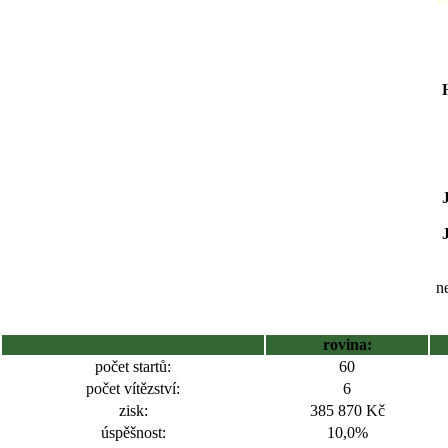
ne
rovina:
počet startů:
60
počet vítězství:
6
zisk:
385 870 Kč
úspěšnost:
10,0%