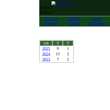
JEZDCI
/jockeys/
Termíny
Přihlášky
Startky
Racedays
Entries
Declaration
rok
S
V
2025
9
1
2024
13
2
2023
7
2