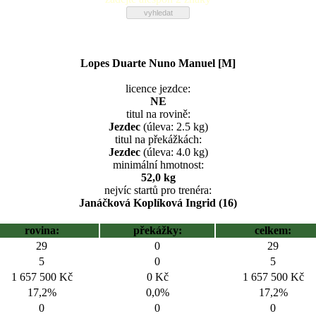
Lopes Duarte Nuno Manuel [M]
licence jezdce:
NE
titul na rovině:
Jezdec
(úleva: 2.5 kg)
titul na překážkách:
Jezdec
(úleva: 4.0 kg)
minimální hmotnost:
52,0 kg
nejvíc startů pro trenéra:
Janáčková Koplíková Ingrid (16)
rovina:
překážky:
celkem:
29
0
29
5
0
5
1 657 500 Kč
0 Kč
1 657 500 Kč
17,2%
0,0%
17,2%
0
0
0