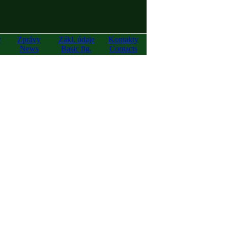
y
Zprávy
Zákl. údaje
Kontakty
News
Basic fig.
Contacts