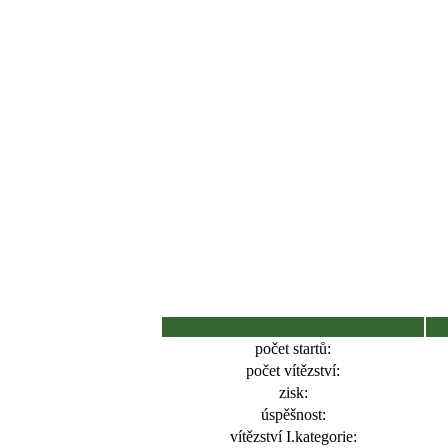
počet startů:
počet vítězství:
zisk:
úspěšnost:
vítězství I.kategorie: