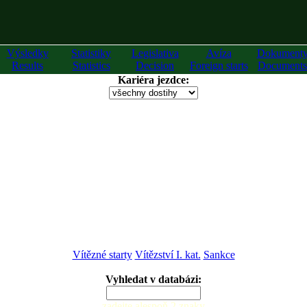
Výsledky
Statistiky
Legislativa
Avíza
Dokument
Results
Statistics
Decision
Foreign starts
Documents
Kariéra jezdce:
Vítězné starty
Vítězství I. kat.
Sankce
Vyhledat v databázi:
zadejte alespoň 2 znaky