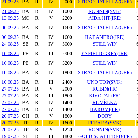
21.09.25
BA
R
IV
2000
STRACCIATELLA(GER)
21.09.25
BA
R
IV
1000
RONNIN(SVK)
13.09.25
MO
R
V
2200
AIDA HIT(IRE)
06.09.25
BA
R
IV
1600
STRACCIATELLA(GER)
06.09.25
BA
R
IV
1600
HABANERO(IRE)
24.08.25
SE
R
IV
3000
STILL WIN
16.08.25
PE
R
III
2900
ENFIELD GREY(IRE)
16.08.25
PE
R
IV
3200
STILL WIN
10.08.25
BA
R
IV
1800
STRACCIATELLA(GER)
10.08.25
BA
R
III
2400
UNO TOP(SVK)
27.07.25
BA
R
V
2000
RUBIN(FR)
27.07.25
BA
R
III
1800
KIVOTAL(FR)
27.07.25
BA
R
IV
1400
RUMĚLKA
27.07.25
BA
R
IV
1400
HARUMI(FR)
26.07.25
CH
R
V
1800
DORY
20.07.25
TP
R
IV
1600
FERARA(SVK)
20.07.25
TP
R
V
1250
RONNIN(SVK)
19.07.25
SL
R
III
1800
GOLD SCATTERED(FR)