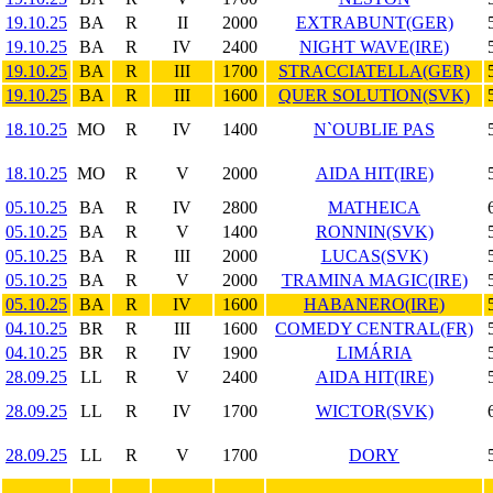
19.10.25
BA
R
II
2000
EXTRABUNT(GER)
19.10.25
BA
R
IV
2400
NIGHT WAVE(IRE)
19.10.25
BA
R
III
1700
STRACCIATELLA(GER)
19.10.25
BA
R
III
1600
QUER SOLUTION(SVK)
18.10.25
MO
R
IV
1400
N`OUBLIE PAS
18.10.25
MO
R
V
2000
AIDA HIT(IRE)
05.10.25
BA
R
IV
2800
MATHEICA
05.10.25
BA
R
V
1400
RONNIN(SVK)
05.10.25
BA
R
III
2000
LUCAS(SVK)
05.10.25
BA
R
V
2000
TRAMINA MAGIC(IRE)
05.10.25
BA
R
IV
1600
HABANERO(IRE)
04.10.25
BR
R
III
1600
COMEDY CENTRAL(FR)
04.10.25
BR
R
IV
1900
LIMÁRIA
28.09.25
LL
R
V
2400
AIDA HIT(IRE)
28.09.25
LL
R
IV
1700
WICTOR(SVK)
28.09.25
LL
R
V
1700
DORY