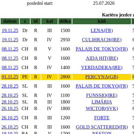
poslední start:
25.07.2026
Kariéra jezdce 
datum
z
td
kat
délka
kůň
19.11.25
Dr
R
III
1500
LENA(FR)
19.11.25
Dr
R
IV
2950
CULIHRACH(IRE)
08.11.25
CH
R
V
1600
PALAIS DE TOKYO(FR)
08.11.25
CH
R
V
1600
AIDA HIT(IRE)
08.11.25
CH
R
IV
1400
VERDADERA(IRE)
01.11.25
PE
R
IV
2800
PERCYNA(GB)
28.10.25
SL
R
III
1600
PALAIS DE TOKYO(FR)
28.10.25
SL
R
IV
1100
FUNSSIO(IRE)
28.10.25
SL
R
III
1800
LIMÁRIA
26.10.25
CH
R
IV
1800
WICTOR(SVK)
26.10.25
CH
R
III
1200
FORTE
26.10.25
CH
R
III
1600
GOLD SCATTERED(FR)
19.10.25
BA
R
V
1700
NESTON