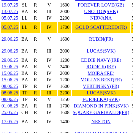
19.07.25
SL
R
V
1600
FOREVER LOVE(GB)
13.07.25
BA
R
III
2000
UNO TOP(SVK)
05.07.25
LL
R
IV
2200
NIRVANA
05.07.25
LL
R
IV
1700
GOLD SCATTERED(FR)
29.06.25
BA
R
V
1600
RUBIN(FR)
29.06.25
BA
R
III
2000
LUCAS(SVK)
29.06.25
BA
R
IV
1200
EDDIE NAVY(IRE)
15.06.25
BA
R
V
2400
RODICK(IRE)
15.06.25
BA
R
IV
2000
MOIRA(IRE)
15.06.25
BA
R
IV
1200
MOLLYS BEST(FR)
08.06.25
TP
R
IV
1600
VERTINSKY(FR)
08.06.25
TP
R
III
2200
LUCAS(SVK)
08.06.25
TP
R
V
1250
FURJELKA(SVK)
01.06.25
BA
R
III
1700
DIAMOND IN PINK(SVK)
25.05.25
CH
R
IV
1608
SQUARE GARIBALDI(FR)
17.05.25
BA
R
IV
1400
NESTON