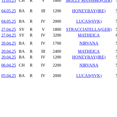
11.05.25
CH
R
V
1600
MOLLY MASSIMO(GER)
04.05.25
BA
R
III
1200
HONEYBAY(IRE)
04.05.25
BA
R
IV
2000
LUCAS(SVK)
27.04.25
SY
R
V
1800
STRACCIATELLA(GER)
27.04.25
SY
R
IV
3200
MATHEICA
20.04.25
BA
R
IV
1700
NIRVANA
20.04.25
BA
R
III
2400
MATHEICA
20.04.25
BA
R
IV
1200
HONEYBAY(IRE)
06.04.25
CH
R
IV
2200
NIRVANA
05.04.25
BA
R
IV
2000
LUCAS(SVK)