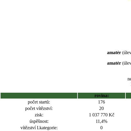
amatér
(úlev
amatér
(úlev
ne
rovina:
počet startů:
176
počet vítězství:
20
zisk:
1 037 770 Kč
úspěšnost:
11,4%
vítězství I.kategorie:
0