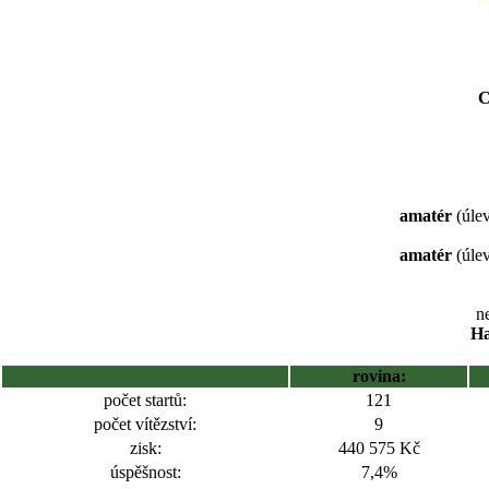
C
amatér
(úlev
amatér
(úlev
ne
Ha
rovina:
počet startů:
121
počet vítězství:
9
zisk:
440 575 Kč
úspěšnost:
7,4%