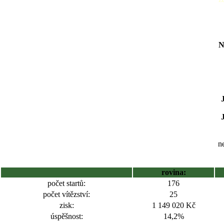
N
ne
rovina:
počet startů:
176
počet vítězství:
25
zisk:
1 149 020 Kč
úspěšnost:
14,2%