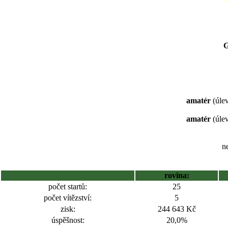
G
amatér
(úlev
amatér
(úlev
ne
rovina:
počet startů:
25
počet vítězství:
5
zisk:
244 643 Kč
úspěšnost:
20,0%