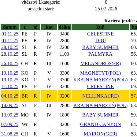
vítězství I.kategorie:
0
poslední start:
25.07.2026
Kariéra jezdce 
datum
z
td
kat
délka
kůň
h
01.11.25
PE
P
IV
3400
CELESTINE
65
01.11.25
PE
R
IV
2800
DIDI
59
28.10.25
SL
R
IV
2200
BABY SUMMER
60
28.10.25
SL
R
IV
1100
PALMYRA
56
26.10.25
CH
R
III
1600
MELANDROS(FR)
60
19.10.25
KO
P
V
3300
MAGNETYT(POL)
63
19.10.25
KO
P
V
3300
KRAINA MARZEŃ(POL)
63
11.10.25
PE
P
IV
3200
CELESTINE
69
04.10.25
BR
R
IV
3200
NELLINKA(IRE)
57
14.09.25
SL
P
III
2800
KRAINA MARZEŃ(POL)
63
13.09.25
MO
R
IV
1800
BABY SUMMER
59
07.09.25
Wr
R
-
3200
GRAND CANYON
64
31.08.25
CH
R
V
1600
MAIRON(GER)
58