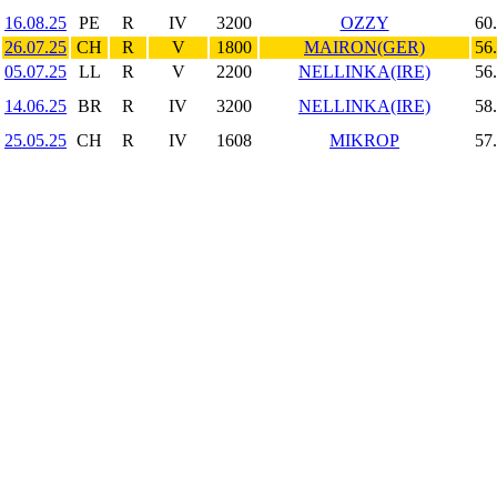
16.08.25
PE
R
IV
3200
OZZY
60
26.07.25
CH
R
V
1800
MAIRON(GER)
56
05.07.25
LL
R
V
2200
NELLINKA(IRE)
56
14.06.25
BR
R
IV
3200
NELLINKA(IRE)
58
25.05.25
CH
R
IV
1608
MIKROP
57