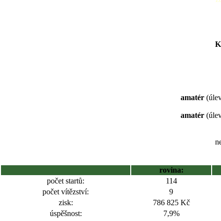
K
amatér
(úlev
amatér
(úlev
ne
rovina:
počet startů:
114
počet vítězství:
9
zisk:
786 825 Kč
úspěšnost:
7,9%