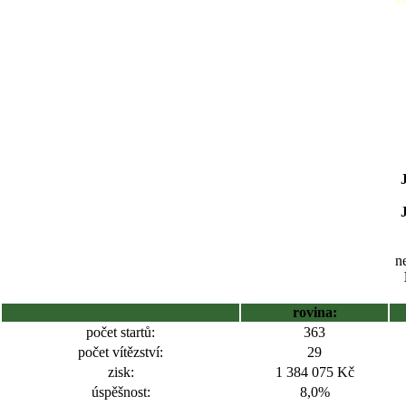
ne
rovina:
počet startů:
363
počet vítězství:
29
zisk:
1 384 075 Kč
úspěšnost:
8,0%