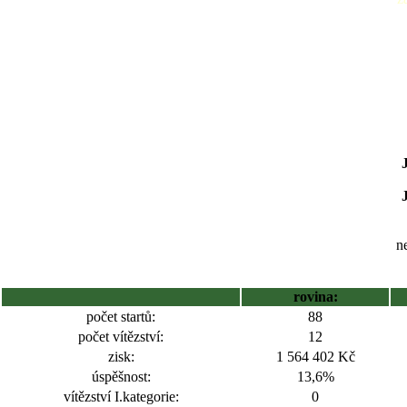
ne
rovina:
počet startů:
88
počet vítězství:
12
zisk:
1 564 402 Kč
úspěšnost:
13,6%
vítězství I.kategorie:
0