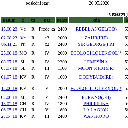
poslední start:
26.05.2026
Vítězství 
datum
z
td
kat
délka
kůň
15.08.23
Vc
R
Prodejka
2400
REBEL ANGEL(GB)
5
02.08.23
Vc
R
c3
2000
ZAUR(IRE)
6
06.11.21
Nt
R
c2
2400
SIR GEORGE(FR)
5
25.08.18
MO
R
IV
2000
ECOLOGI LOLEK(POL)*
5
08.07.18
SL
R
IV
2200
LEMESÍNA
5
08.07.18
SL
R
III
1160
MOON SHOT(FR)
5
01.07.18
KV
R
IV
1600
DODYBUD(IRE)
5
15.06.18
KV
R
V
2000
ECOLOGI LOLEK(POL)*
5
02.06.18
MI
R
V
2400
FURANO(GB)
5
13.05.18
CH
R
IV
1800
PHILLIPINA
5
06.05.18
CH
R
V
1800
LA LAGION
5
28.04.18
KV
R
III
2400
WANIKORO
5