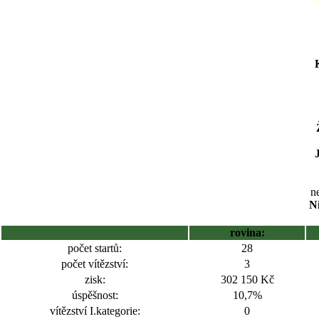
ne
Ni
rovina:
počet startů:
28
počet vítězství:
3
zisk:
302 150 Kč
úspěšnost:
10,7%
vítězství I.kategorie:
0