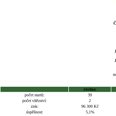
Č
ne
rovina:
počet startů:
39
počet vítězství:
2
zisk:
96 300 Kč
úspěšnost:
5,1%