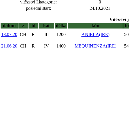
vítězství I.kategorie:
0
poslední start:
24.10.2021
Vítězství 
datum
z
td
kat
délka
kůň
h
18.07.20
CH
R
III
1200
ANIELA(IRE)
50
21.06.20
CH
R
IV
1400
MEQUINENZA(IRE)
54