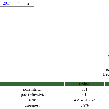
2014
7
2
ne
Fed
rovina:
počet startů:
881
počet vítězství:
61
zisk:
4 214 515 Kč
úspěšnost:
6,9%