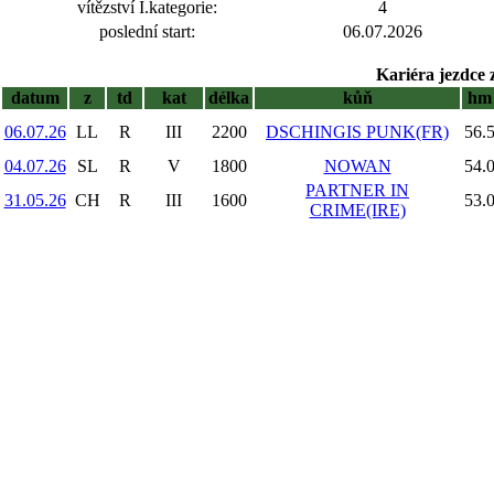
vítězství I.kategorie:
4
poslední start:
06.07.2026
Kariéra jezdce 
datum
z
td
kat
délka
kůň
hm
06.07.26
LL
R
III
2200
DSCHINGIS PUNK(FR)
56.
04.07.26
SL
R
V
1800
NOWAN
54.
PARTNER IN
31.05.26
CH
R
III
1600
53.
CRIME(IRE)