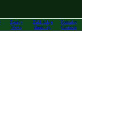
y
Zprávy
Zákl. údaje
Kontakty
News
Basic fig.
Contacts