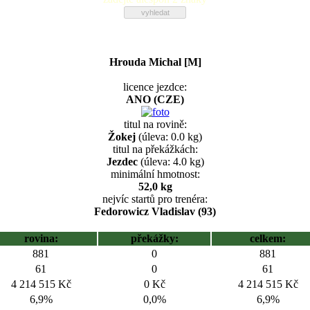
Hrouda Michal [M]
licence jezdce:
ANO (CZE)
titul na rovině:
Žokej
(úleva: 0.0 kg)
titul na překážkách:
Jezdec
(úleva: 4.0 kg)
minimální hmotnost:
52,0 kg
nejvíc startů pro trenéra:
Fedorowicz Vladislav (93)
rovina:
překážky:
celkem:
881
0
881
61
0
61
4 214 515 Kč
0 Kč
4 214 515 Kč
6,9%
0,0%
6,9%