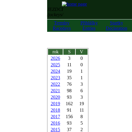
JEZDCI
/jockeys/
Termíny
Přihlášky
Startky
Racedays
Entries
Declaration
rok
S
V
2026
3
0
2025
11
0
2024
19
1
2023
35
1
2022
76
3
2021
98
6
2020
93
3
2019
162
19
2018
91
11
2017
156
8
2016
93
5
2015
37
2