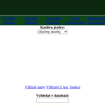
Výsledky
Statistiky
Legislativa
Avíza
Dokument
Results
Statistics
Decision
Foreign starts
Documents
Kariéra jezdce:
Vítězné starty
Vítězství I. kat.
Sankce
Vyhledat v databázi:
zadejte alespoň 2 znaky