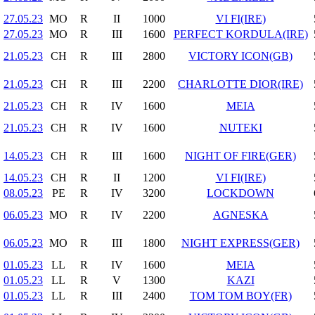
27.05.23
MO
R
II
1000
VI FI(IRE)
27.05.23
MO
R
III
1600
PERFECT KORDULA(IRE)
21.05.23
CH
R
III
2800
VICTORY ICON(GB)
21.05.23
CH
R
III
2200
CHARLOTTE DIOR(IRE)
21.05.23
CH
R
IV
1600
MEIA
21.05.23
CH
R
IV
1600
NUTEKI
14.05.23
CH
R
III
1600
NIGHT OF FIRE(GER)
14.05.23
CH
R
II
1200
VI FI(IRE)
08.05.23
PE
R
IV
3200
LOCKDOWN
06.05.23
MO
R
IV
2200
AGNESKA
06.05.23
MO
R
III
1800
NIGHT EXPRESS(GER)
01.05.23
LL
R
IV
1600
MEIA
01.05.23
LL
R
V
1300
KAZI
01.05.23
LL
R
III
2400
TOM TOM BOY(FR)