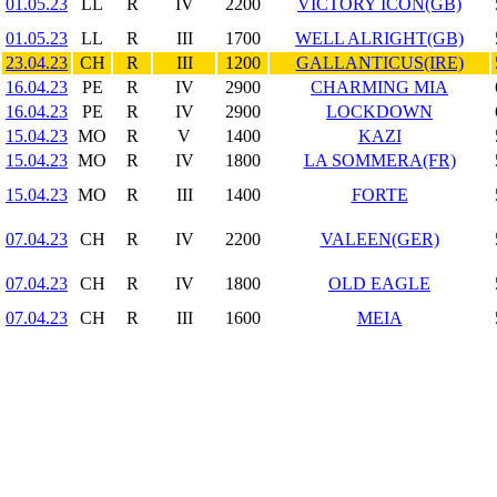
01.05.23
LL
R
IV
2200
VICTORY ICON(GB)
01.05.23
LL
R
III
1700
WELL ALRIGHT(GB)
23.04.23
CH
R
III
1200
GALLANTICUS(IRE)
16.04.23
PE
R
IV
2900
CHARMING MIA
16.04.23
PE
R
IV
2900
LOCKDOWN
15.04.23
MO
R
V
1400
KAZI
15.04.23
MO
R
IV
1800
LA SOMMERA(FR)
15.04.23
MO
R
III
1400
FORTE
07.04.23
CH
R
IV
2200
VALEEN(GER)
07.04.23
CH
R
IV
1800
OLD EAGLE
07.04.23
CH
R
III
1600
MEIA