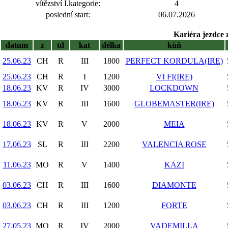
vítězství I.kategorie:
4
poslední start:
06.07.2026
Kariéra jezdce 
datum
z
td
kat
délka
kůň
25.06.23
CH
R
III
1800
PERFECT KORDULA(IRE)
25.06.23
CH
R
I
1200
VI FI(IRE)
18.06.23
KV
R
IV
3000
LOCKDOWN
18.06.23
KV
R
III
1600
GLOBEMASTER(IRE)
18.06.23
KV
R
V
2000
MEIA
17.06.23
SL
R
III
2200
VALENCIA ROSE
11.06.23
MO
R
V
1400
KAZI
03.06.23
CH
R
III
1600
DIAMONTE
03.06.23
CH
R
III
1200
FORTE
27.05.23
MO
R
IV
2000
VADEMILLA