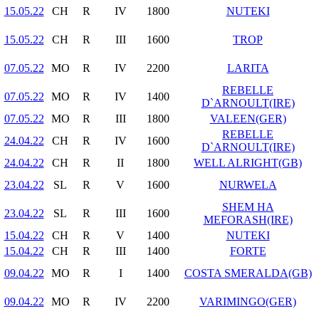
15.05.22
CH
R
IV
1800
NUTEKI
15.05.22
CH
R
III
1600
TROP
07.05.22
MO
R
IV
2200
LARITA
REBELLE
07.05.22
MO
R
IV
1400
D`ARNOULT(IRE)
07.05.22
MO
R
III
1800
VALEEN(GER)
REBELLE
24.04.22
CH
R
IV
1600
D`ARNOULT(IRE)
24.04.22
CH
R
II
1800
WELL ALRIGHT(GB)
23.04.22
SL
R
V
1600
NURWELA
SHEM HA
23.04.22
SL
R
III
1600
MEFORASH(IRE)
15.04.22
CH
R
V
1400
NUTEKI
15.04.22
CH
R
III
1400
FORTE
09.04.22
MO
R
I
1400
COSTA SMERALDA(GB)
09.04.22
MO
R
IV
2200
VARIMINGO(GER)