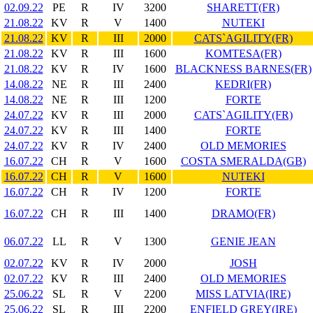
02.09.22
PE
R
IV
3200
SHARETT(FR)
21.08.22
KV
R
V
1400
NUTEKI
21.08.22
KV
R
III
2000
CATS`AGILITY(FR)
21.08.22
KV
R
III
1600
KOMTESA(FR)
21.08.22
KV
R
IV
1600
BLACKNESS BARNES(FR)
14.08.22
NE
R
III
2400
KEDRI(FR)
14.08.22
NE
R
III
1200
FORTE
24.07.22
KV
R
III
2000
CATS`AGILITY(FR)
24.07.22
KV
R
III
1400
FORTE
24.07.22
KV
R
IV
2400
OLD MEMORIES
16.07.22
CH
R
V
1600
COSTA SMERALDA(GB)
16.07.22
CH
R
V
1600
NUTEKI
16.07.22
CH
R
IV
1200
FORTE
16.07.22
CH
R
III
1400
DRAMO(FR)
06.07.22
LL
R
V
1300
GENIE JEAN
02.07.22
KV
R
IV
2000
JOSH
02.07.22
KV
R
III
2400
OLD MEMORIES
25.06.22
SL
R
V
2200
MISS LATVIA(IRE)
25.06.22
SL
R
III
2200
ENFIELD GREY(IRE)