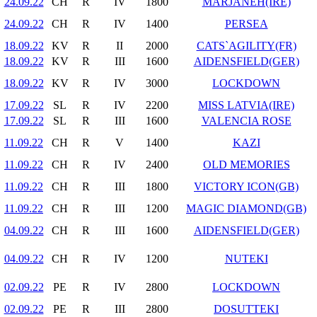
24.09.22
CH
R
IV
1800
MARJANEH(IRE)
24.09.22
CH
R
IV
1400
PERSEA
18.09.22
KV
R
II
2000
CATS`AGILITY(FR)
18.09.22
KV
R
III
1600
AIDENSFIELD(GER)
18.09.22
KV
R
IV
3000
LOCKDOWN
17.09.22
SL
R
IV
2200
MISS LATVIA(IRE)
17.09.22
SL
R
III
1600
VALENCIA ROSE
11.09.22
CH
R
V
1400
KAZI
11.09.22
CH
R
IV
2400
OLD MEMORIES
11.09.22
CH
R
III
1800
VICTORY ICON(GB)
11.09.22
CH
R
III
1200
MAGIC DIAMOND(GB)
04.09.22
CH
R
III
1600
AIDENSFIELD(GER)
04.09.22
CH
R
IV
1200
NUTEKI
02.09.22
PE
R
IV
2800
LOCKDOWN
02.09.22
PE
R
III
2800
DOSUTTEKI