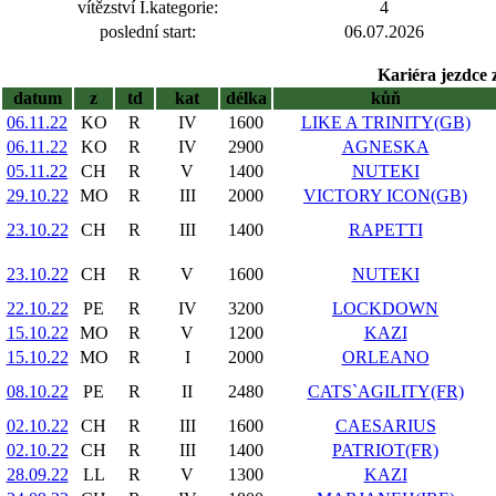
vítězství I.kategorie:
4
poslední start:
06.07.2026
Kariéra jezdce 
datum
z
td
kat
délka
kůň
06.11.22
KO
R
IV
1600
LIKE A TRINITY(GB)
06.11.22
KO
R
IV
2900
AGNESKA
05.11.22
CH
R
V
1400
NUTEKI
29.10.22
MO
R
III
2000
VICTORY ICON(GB)
23.10.22
CH
R
III
1400
RAPETTI
23.10.22
CH
R
V
1600
NUTEKI
22.10.22
PE
R
IV
3200
LOCKDOWN
15.10.22
MO
R
V
1200
KAZI
15.10.22
MO
R
I
2000
ORLEANO
08.10.22
PE
R
II
2480
CATS`AGILITY(FR)
02.10.22
CH
R
III
1600
CAESARIUS
02.10.22
CH
R
III
1400
PATRIOT(FR)
28.09.22
LL
R
V
1300
KAZI