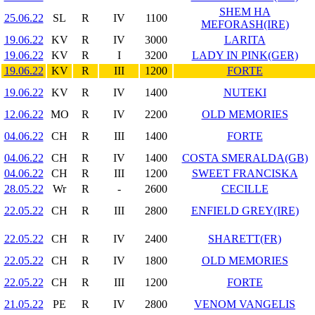
SHEM HA
25.06.22
SL
R
IV
1100
MEFORASH(IRE)
19.06.22
KV
R
IV
3000
LARITA
19.06.22
KV
R
I
3200
LADY IN PINK(GER)
19.06.22
KV
R
III
1200
FORTE
19.06.22
KV
R
IV
1400
NUTEKI
12.06.22
MO
R
IV
2200
OLD MEMORIES
04.06.22
CH
R
III
1400
FORTE
04.06.22
CH
R
IV
1400
COSTA SMERALDA(GB)
04.06.22
CH
R
III
1200
SWEET FRANCISKA
28.05.22
Wr
R
-
2600
CECILLE
22.05.22
CH
R
III
2800
ENFIELD GREY(IRE)
22.05.22
CH
R
IV
2400
SHARETT(FR)
22.05.22
CH
R
IV
1800
OLD MEMORIES
22.05.22
CH
R
III
1200
FORTE
21.05.22
PE
R
IV
2800
VENOM VANGELIS