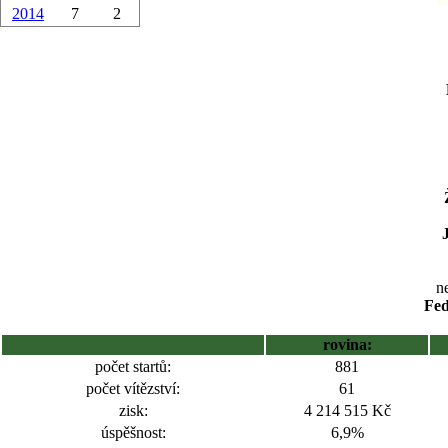
2014
7
2
ne
Fed
rovina:
počet startů:
881
počet vítězství:
61
zisk:
4 214 515 Kč
úspěšnost:
6,9%