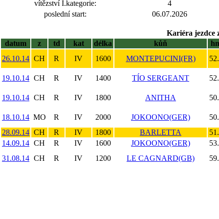
vítězství I.kategorie:
4
poslední start:
06.07.2026
Kariéra jezdce 
datum
z
td
kat
délka
kůň
h
26.10.14
CH
R
IV
1600
MONTEPUCINI(FR)
52
19.10.14
CH
R
IV
1400
TÍO SERGEANT
52
19.10.14
CH
R
IV
1800
ANITHA
50
18.10.14
MO
R
IV
2000
JOKOONO(GER)
50
28.09.14
CH
R
IV
1800
BARLETTA
51
14.09.14
CH
R
IV
1600
JOKOONO(GER)
53
31.08.14
CH
R
IV
1200
LE CAGNARD(GB)
59