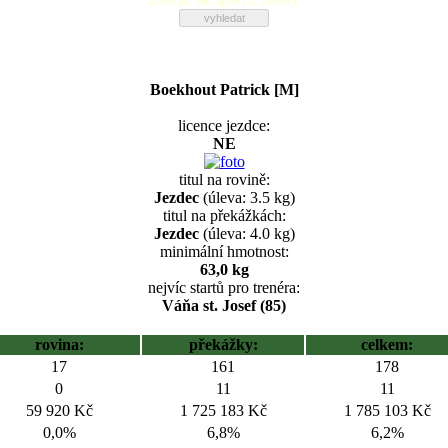
Boekhout Patrick [M]
licence jezdce:
NE
titul na rovině:
Jezdec
(úleva: 3.5 kg)
titul na překážkách:
Jezdec
(úleva: 4.0 kg)
minimální hmotnost:
63,0 kg
nejvíc startů pro trenéra:
Váňa st. Josef (85)
rovina:
překážky:
celkem:
17
161
178
0
11
11
59 920 Kč
1 725 183 Kč
1 785 103 Kč
0,0%
6,8%
6,2%