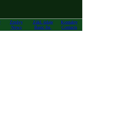
y
Zprávy
Zákl. údaje
Kontakty
News
Basic fig.
Contacts