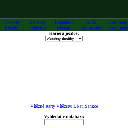
Výsledky
Statistiky
Legislativa
Avíza
Dokument
Results
Statistics
Decision
Foreign starts
Documents
Kariéra jezdce:
Vítězné starty
Vítězství I. kat.
Sankce
Vyhledat v databázi:
zadejte alespoň 2 znaky