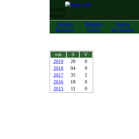
JEZDCI
/jockeys/
Termíny
Přihlášky
Startky
Racedays
Entries
Declaration
rok
S
V
2019
20
0
2018
94
9
2017
35
2
2016
18
0
2015
11
0