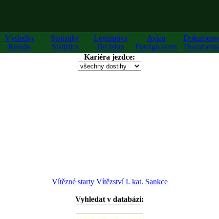
Výsledky
Statistiky
Legislativa
Avíza
Dokument
Results
Statistics
Decision
Foreign starts
Documents
Kariéra jezdce:
Vítězné starty
Vítězství I. kat.
Sankce
Vyhledat v databázi:
zadejte alespoň 2 znaky