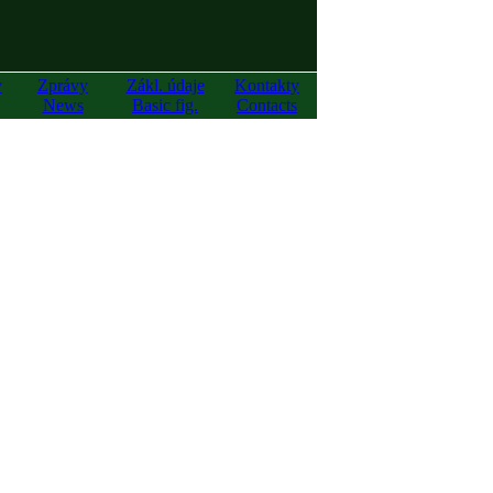
y
Zprávy
Zákl. údaje
Kontakty
News
Basic fig.
Contacts