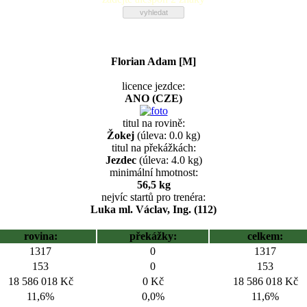
Florian Adam [M]
licence jezdce:
ANO (CZE)
titul na rovině:
Žokej
(úleva: 0.0 kg)
titul na překážkách:
Jezdec
(úleva: 4.0 kg)
minimální hmotnost:
56,5 kg
nejvíc startů pro trenéra:
Luka ml. Václav, Ing. (112)
rovina:
překážky:
celkem:
1317
0
1317
153
0
153
18 586 018 Kč
0 Kč
18 586 018 Kč
11,6%
0,0%
11,6%