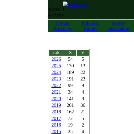
JEZDCI
/jockeys/
Termíny
Přihlášky
Startky
Racedays
Entries
Declaration
rok
S
V
2026
54
5
2025
130
13
2024
189
22
2023
191
23
2022
99
9
2021
34
4
2020
141
9
2019
201
36
2018
162
21
2017
72
5
2016
19
2
2015
25
4