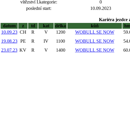
vítězství I.kategorie:
0
poslední start:
10.09.2023
Kariéra jezdce 
datum
z
td
kat
délka
kůň
h
10.09.23
CH
R
V
1200
WOBULL SE NOW
59.
19.08.23
PE
R
IV
1100
WOBULL SE NOW
54.
23.07.23
KV
R
V
1400
WOBULL SE NOW
60.