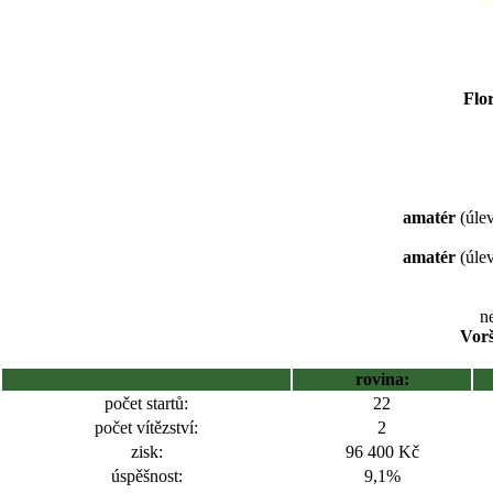
Flor
amatér
(úlev
amatér
(úlev
ne
Vorš
rovina:
počet startů:
22
počet vítězství:
2
zisk:
96 400 Kč
úspěšnost:
9,1%