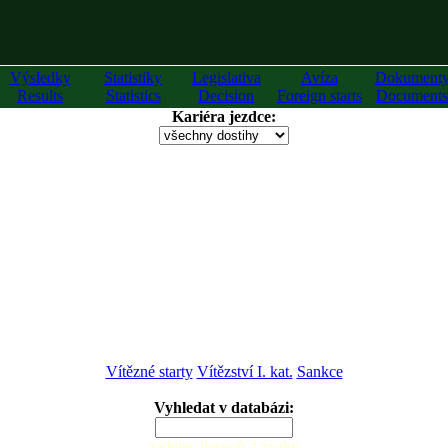
Výsledky
Statistiky
Legislativa
Avíza
Dokument
Results
Statistics
Decision
Foreign starts
Documents
Kariéra jezdce:
Vítězné starty
Vítězství I. kat.
Sankce
Vyhledat v databázi:
zadejte alespoň 2 znaky