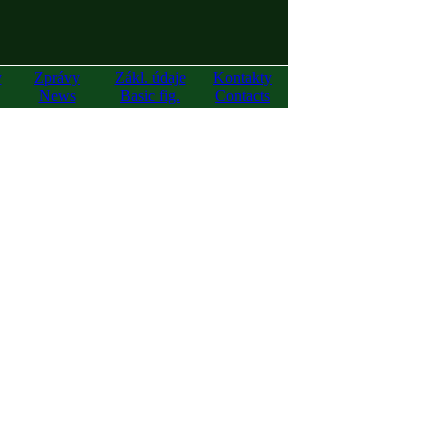
y
Zprávy
Zákl. údaje
Kontakty
News
Basic fig.
Contacts