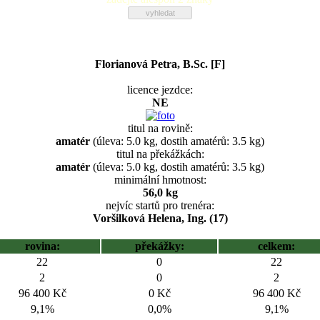
Florianová Petra, B.Sc. [F]
licence jezdce:
NE
titul na rovině:
amatér
(úleva: 5.0 kg, dostih amatérů: 3.5 kg)
titul na překážkách:
amatér
(úleva: 5.0 kg, dostih amatérů: 3.5 kg)
minimální hmotnost:
56,0 kg
nejvíc startů pro trenéra:
Voršilková Helena, Ing. (17)
rovina:
překážky:
celkem:
22
0
22
2
0
2
96 400 Kč
0 Kč
96 400 Kč
9,1%
0,0%
9,1%