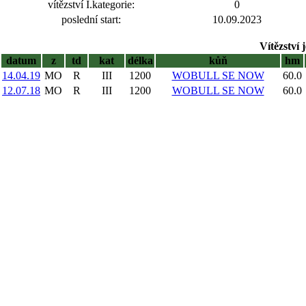
vítězství I.kategorie:
0
poslední start:
10.09.2023
Vítězství 
datum
z
td
kat
délka
kůň
hm
14.04.19
MO
R
III
1200
WOBULL SE NOW
60.0
12.07.18
MO
R
III
1200
WOBULL SE NOW
60.0