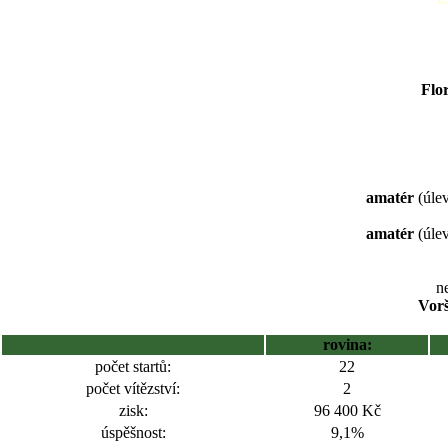
Flor
amatér
(úlev
amatér
(úlev
ne
Vorš
rovina:
počet startů:
22
počet vítězství:
2
zisk:
96 400 Kč
úspěšnost:
9,1%