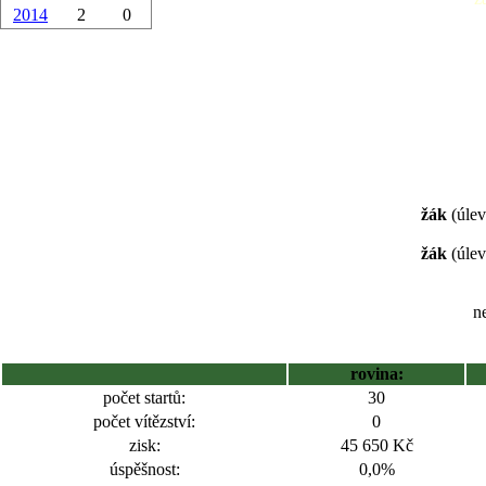
2014
2
0
žák
(úlev
žák
(úlev
ne
rovina:
počet startů:
30
počet vítězství:
0
zisk:
45 650 Kč
úspěšnost:
0,0%