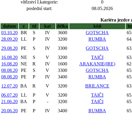
vítězství I.kategorie:
0
poslední start:
08.05.2026
Kariéra jezdce 
datum
z
td
kat
délka
kůň
h
03.10.20
BR
S
IV
3600
GOTSCHA
65
28.09.20
LL
P
IV
3200
RUMBA
64
29.08.20
PE
S
IV
3300
GOTSCHA
63
16.08.20
NE
S
V
3200
TAIČI
63
16.08.20
NE
R
IV
1600
ARAKANIE(IRE)
62
08.08.20
PE
S
V
3300
GOTSCHA
65
08.08.20
PE
P
IV
3400
RUMBA
65
12.07.20
BA
R
V
3200
BRILANCE
63
06.07.20
LL
P
V
3200
TAIČI
65
21.06.20
BA
P
-
3200
TAIČI
65
20.06.20
PE
P
IV
3400
RUMBA
65